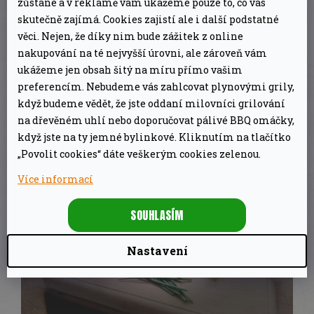
zůstane a v reklamě vám ukážeme pouze to, co vás
majonézu
.
Pažitku
a
koriandr
lehce pokrájíme,
skutečně zajímá. Cookies zajistí ale i další podstatné
rozmarýn
nasekáme na jemno. Vše přidáme do
věci. Nejen, že díky nim bude zážitek z online
misky.
Česnek
oloupeme, prolisujeme a přidáme
nakupování na té nejvyšší úrovni, ale zároveň vám
ukážeme jen obsah šitý na míru přímo vašim
ke zbylým surovinám. Na závěr přidáme pepř,
preferencím. Nebudeme vás zahlcovat plynovými grily,
dle chuti osolíme, promícháme a dáme
když budeme vědět, že jste oddaní milovníci grilování
vychladit do lednice.
na dřevěném uhlí nebo doporučovat pálivé BBQ omáčky,
když jste na ty jemné bylinkové. Kliknutím na tlačítko
„Povolit cookies“ dáte veškerým cookies zelenou.
Více informací
SOUHLASÍM
Nastavení