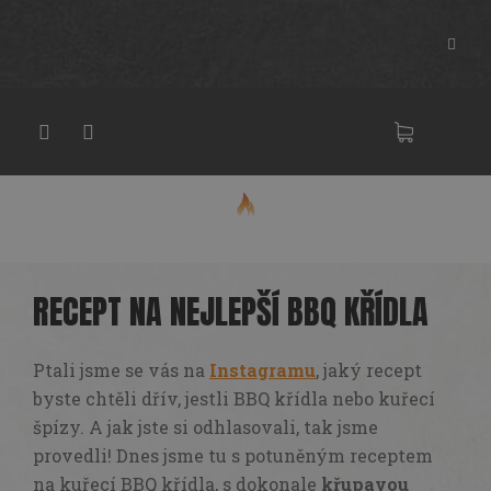
Přejít
na
obsah
NÁKU
KOŠÍK
RECEPT NA NEJLEPŠÍ BBQ KŘÍDLA
Ptali jsme se vás na
Instagramu
, jaký recept
byste chtěli dřív, jestli BBQ křídla nebo kuřecí
špízy. A jak jste si odhlasovali, tak jsme
provedli! Dnes jsme tu s potuněným receptem
na kuřecí BBQ křídla, s dokonale
křupavou