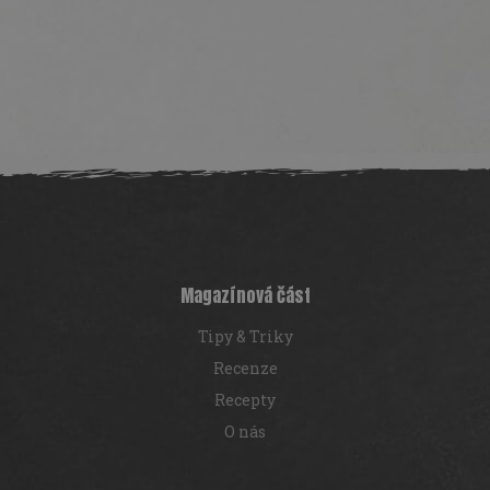
Z
á
p
a
t
í
Magazínová část
Tipy & Triky
Recenze
Recepty
O nás