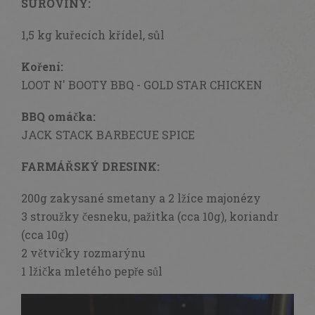
SUROVINY:
1,5 kg kuřecích křídel, sůl
Koření:
LOOT N' BOOTY BBQ - GOLD STAR CHICKEN
BBQ omáčka:
JACK STACK BARBECUE SPICE
FARMÁŘSKÝ DRESINK:
200g zakysané smetany a
2 lžíce majonézy
3 stroužky česneku,
pažitka (cca 10g),
koriandr
(cca 10g)
2 větvičky rozmarýnu
1 lžička mletého pepře sůl