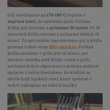
Gril rozehřejeme na
170-180°C
(teplota v
nepřímé zóně)
, do nahřátého grilu vložíme
křídla, gril zavřeme a
grilujeme 30 minut
. Po 30
minutách křídla otočíme a grilujeme dalších 30
minut. Po uplynulém čase otevřeme gril a křídla
potřeme z obou stran
BBQ omáčkou
.
Potřená
křídlá necháme v grilu ještě 10 minut, než
zaschne omáčka, poté křídla vyjme z grilu,
necháme krátce odpočinout a můžeme podávat
společně s naším dresinkem. Ke křídlům se
skvěle hodí řapíkatý celer, který společně s
mrkví nakrajíme na úzké hranolky.