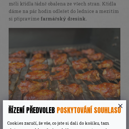
měli křídla řádně obalena ze všech stran. Křídla
dáme na pár hodin odležet do lednice a mezitím
si připravíme
farmářský dresink.
ŘÍZENÍ PŘEDVOLEB
POSKYTOVÁNÍ SOUHLASU
Farmářský dresink:
Cookies zaručí, že vše, co jste si dali do košíku, tam
Do misky dáme
zakysanou smetanu
a