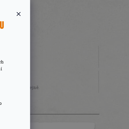
SU
ch
 000 Kč
ní
STVÍ
sobně na prodejně.
o