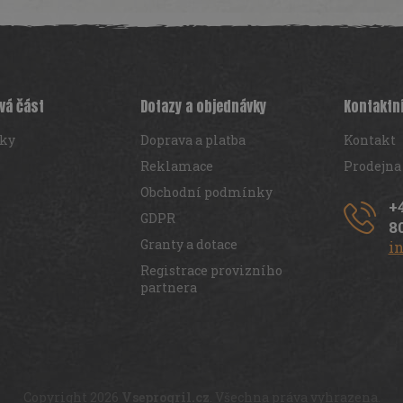
vá část
Dotazy a objednávky
Kontaktn
iky
Doprava a platba
Kontakt
Reklamace
Prodejna
Obchodní podmínky
+
GDPR
8
Granty a dotace
i
Registrace provizního
partnera
Copyright 2026
Vseprogril.cz
. Všechna práva vyhrazena.