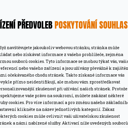
ÍZENÍ PŘEDVOLEB
POSKYTOVÁNÍ SOUHLA
dyž navštěvujete jakoukoliv webovou stránku, stránka může
MÁTE DOPRAVU ZDARMA
kládat nebo získávat informace z vašeho prohlížeče, zejména
ormou souborů cookies. Tyto informace se mohou týkat vás, vaši
ze pro grily nad 15 tis. Kč.
Při objednávce nad 2
eferencí nebo vašeho zařízení a jsou užívány převážně k zajiště
ámi očekávaného chodu stránek. Takto získané informace vás
PROFESIONÁLNÍ PORADEN
bvykle přímo neidentifikují, ale mohou vám zprostředkovat
lší nákup jako dárek
Poradíme online i o
rsonalizovanější zkušenost při užívání našich stránek. Protože
espektujeme vaše právo na soukromí, můžete zakázat některé
ruhy cookies. Pro více informací a pro změnu našeho základníh
astavení klikněte na název jednotlivých kategorií. Zákaz
ěkterých cookies může ovlivnit vaši uživatelskou zkušenost
tránek a námi nabízené služby. Aktivací níže uvedených souborů