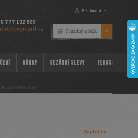
Přihlášení
0 777 132 800
nfo@vseprogril.cz
NÁKUPNÍ
Prázdný košík
KOŠÍK
ČENÍ
DÁRKY
SEZÓNNÍ SLEVY
TERASA
POC
i 30 cm Petromax
Zeptat se