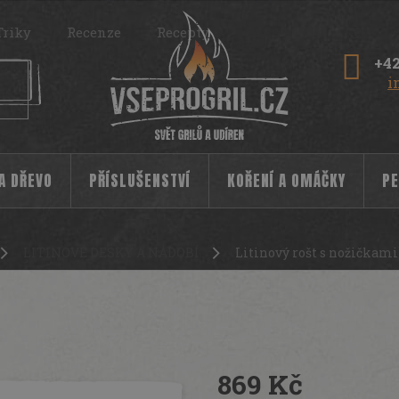
Triky
Recenze
Recepty
+42
i
 A DŘEVO
PŘÍSLUŠENSTVÍ
KOŘENÍ A OMÁČKY
PE
LITINOVÉ DESKY A NÁDOBÍ
Litinový rošt s nožičkam
 Petromax
6836
869 Kč