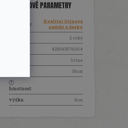
DOPLŇKOVÉ PARAMETRY
Kvalitní litinové
Kategorie
:
nádobí a desky
Záruka
:
2 roky
EAN
:
4250435761014
materiál
:
litina
průmněr
:
30cm
?
hmotnost
:
výška
:
5cm