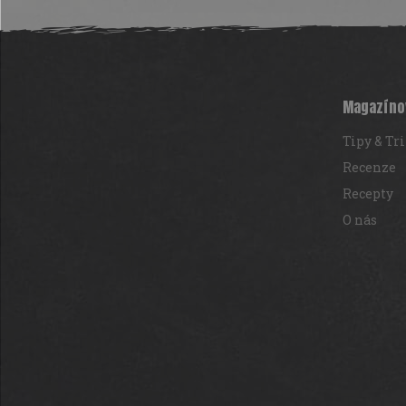
Z
á
p
a
t
Magazíno
í
Tipy & Tr
Recenze
Recepty
O nás