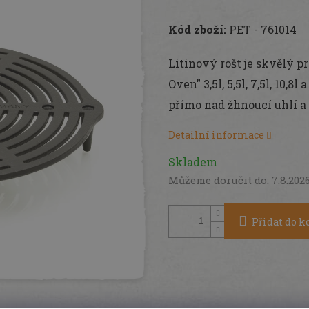
Měrná
cena:
Kód zboží:
PET - 761014
Litinový rošt je skvělý p
Oven" 3,5l, 5,5l, 7,5l, 10,8
přímo nad žhnoucí uhlí a 
Detailní informace
Skladem
Můžeme doručit do:
7.8.202
Přidat do k