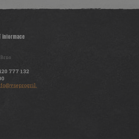
í informace
 Brno
420 777 132
00
nfo@vseprogril.cz