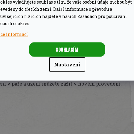
okies vyjadřujete souhlas s tím, že vaše osobní údaje mohou být
evedeny do třetích zemí. Další informace o převodu a
uvisejících rizicích najdete v našich Zásadách pro používání
itinovém kotlíku "Dutch Oven" 3,5l, 5,5l, 7,5l, 10,8l a
uborů cookies.
přímo nad žhnoucí uhlí a získáte plotnu pro litinový
íce informací
řipravíte velmi snadno, aniž by se vám jídlo
SOUHLASÍM
Nastavení
ací rošt rozšířit o vložky stejné velikosti i o menší
ření v páře a uzení můžete zažít v novém provedení.