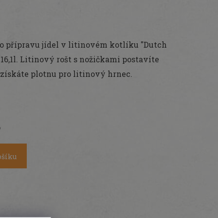
ro přípravu jídel v litinovém kotlíku "Dutch
l a 16,1l. Litinový rošt s nožičkami postavíte
získáte plotnu pro litinový hrnec.
6
ošíku