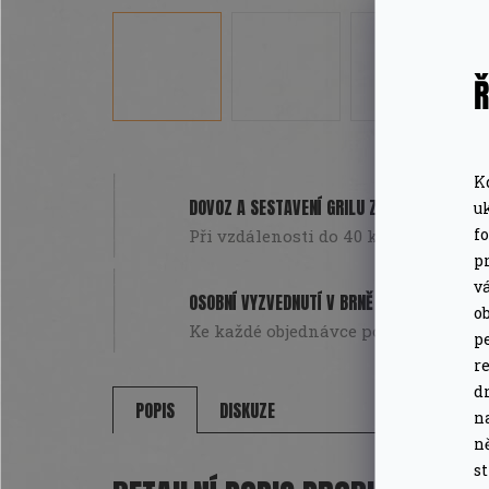
Ř
K
DOVOZ A SESTAVENÍ GRILU ZDARMA
u
f
Při vzdálenosti do 40 km od Brna. Pou
pr
v
OSOBNÍ VYZVEDNUTÍ V BRNĚ
o
Ke každé objednávce poukázka na da
pe
r
d
POPIS
DISKUZE
n
n
s