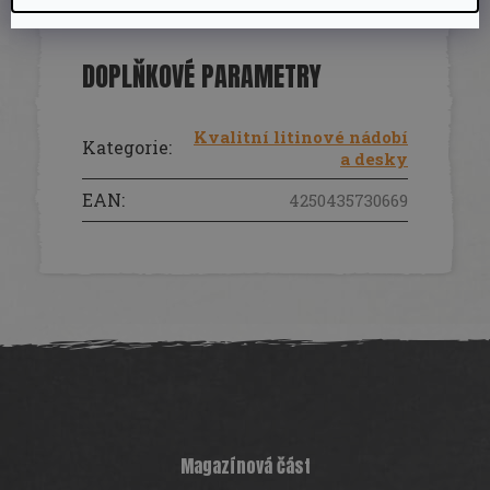
DOPLŇKOVÉ PARAMETRY
Kvalitní litinové nádobí
Kategorie
:
a desky
EAN
:
4250435730669
Z
á
p
a
t
í
Magazínová část