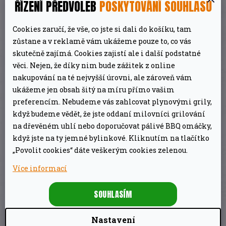
ŘÍZENÍ PŘEDVOLEB
POSKYTOVÁNÍ SOUHLASU
zakoupit
ve dvou provedeních
–
s nožkami a
bez nožiček
. Vybrat ten ideální pro vás můžete
Cookies zaručí, že vše, co jste si dali do košíku, tam
ze sedmi různých velikostí.
zůstane a v reklamě vám ukážeme pouze to, co vás
skutečně zajímá. Cookies zajistí ale i další podstatné
Litinové kotlíky mají při přípravě jídel na
věci. Nejen, že díky nim bude zážitek z online
nakupování na té nejvyšší úrovni, ale zároveň vám
ohni mnohostranné využití:
ukážeme jen obsah šitý na míru přímo vašim
preferencím. Nebudeme vás zahlcovat plynovými grily,
Poklici lze použít také jako pánev (kromě
když budeme vědět, že jste oddaní milovníci grilování
ft1)
na dřevěném uhlí nebo doporučovat pálivé BBQ omáčky,
Hrnce je možné na sebe skládat
když jste na ty jemné bylinkové. Kliknutím na tlačítko
Kotlíky mají otvor pro teploměr
„Povolit cookies“ dáte veškerým cookies zelenou.
Rukojeť má zářez pro bezpečné zavěšení
Více informací
Obě provedení kotlíků (s nožkami/bez nožiček)
SOUHLASÍM
mají praktickou poklici s nožkami a zvýšeným
okrajem (kromě ft1).
Nastavení