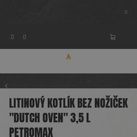
Přejít
na
obsah
NÁKU
KOŠÍK
LITINOVÉ DESKY A NÁDOBÍ
LITINOVÝ KOTLÍK BEZ NOŽIČEK
"DUTCH OVEN" 3,5 L
PETROMAX