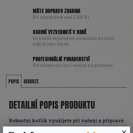
MÁTE DOPRAVU ZDARMA
Při objednávce nad 2 000 Kč
OSOBNÍ VYZVEDNUTÍ V BRNĚ
Ke každé objednávce poukázka na další
nákup jako dárek
PROFESIONÁLNÍ PORADENSTVÍ
Poradíme online i osobně na prodejně.
POPIS
DISKUZE
DETAILNÍ POPIS PRODUKTU
Robustní kotlík využijete při vaření a přípravě
pokrmů na přímém ohni
. Kotlík je možné