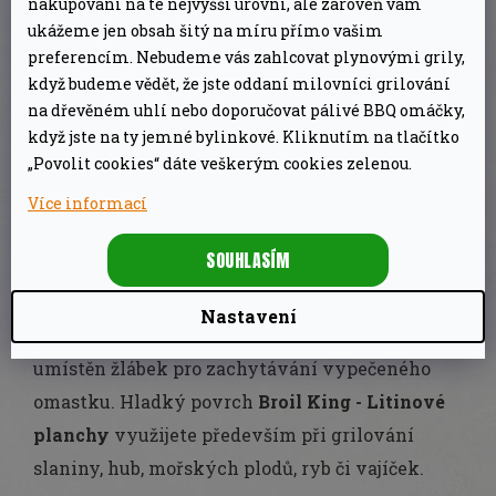
A
nakupování na té nejvyšší úrovni, ale zároveň vám
ukážeme jen obsah šitý na míru přímo vašim
preferencím. Nebudeme vás zahlcovat plynovými grily,
když budeme vědět, že jste oddaní milovníci grilování
na dřevěném uhlí nebo doporučovat pálivé BBQ omáčky,
POPIS
DISKUZE
ZNAČKA
když jste na ty jemné bylinkové. Kliknutím na tlačítko
„Povolit cookies“ dáte veškerým cookies zelenou.
DETAILNÍ POPIS PRODUKTU
Více informací
SOUHLASÍM
Litinová deska je po třech stranách doplněna o
zvýšené okraje, které zamezují nechtěnému
Nastavení
odtoku tuku do grilu. V přední části je pak
umístěn žlábek pro zachytávání vypečeného
omastku. Hladký povrch
Broil King - Litinové
planchy
využijete především při grilování
slaniny, hub, mořských plodů, ryb či vajíček.