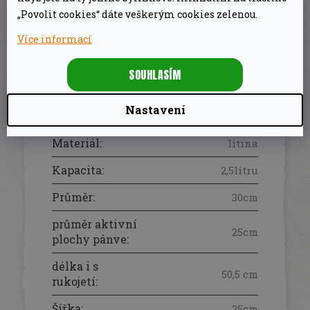
„Povolit cookies“ dáte veškerým cookies zelenou.
DOPLŇKOVÉ PARAMETRY
Více informací
SOUHLASÍM
Kvalitní litinové
Kategorie
:
nádobí a desky
Nastavení
EAN
:
4250435700167
Materiál
:
litina
Kapacita
:
2,5litru
Průměr
:
30cm
průměr aktivní
25cm
plochy pánve
:
délka i s
50,5 cm
rukojetí
:
Šířka
:
25cm