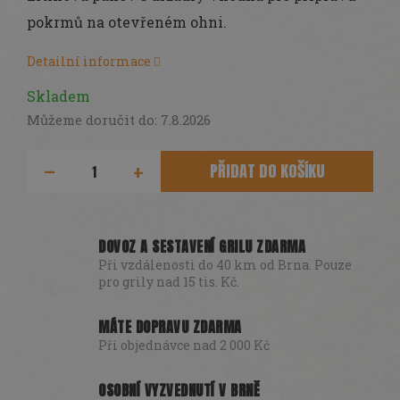
DÁRKY
pokrmů na otevřeném ohni.
SEZÓNNÍ
SLEVY
Detailní informace
TERASA
Skladem
Můžeme doručit do:
7.8.2026
POCHUTINY
PŘIDAT DO KOŠÍKU
Všechny
produkty
Přihlášení
DOVOZ A SESTAVENÍ GRILU ZDARMA
Při vzdálenosti do 40 km od Brna. Pouze
pro grily nad 15 tis. Kč.
MÁTE DOPRAVU ZDARMA
Při objednávce nad 2 000 Kč
OSOBNÍ VYZVEDNUTÍ V BRNĚ