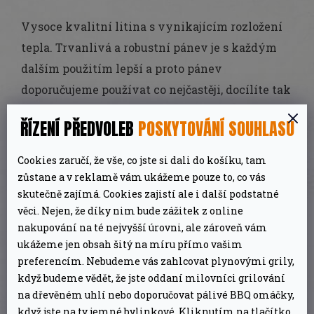
Vysoce kvalitní litina s vynikajícím rozložení
tepla. Trvanlivá a robustní pánev je s každým
dalším použitím lepší a proto pánev
doporučujeme používat co nejčastěji, docílíte tak
vytváření přirozené ochranné vrstvy pánve.
ŘÍZENÍ PŘEDVOLEB
POSKYTOVÁNÍ SOUHLASU
Můžete také servírovat pokrmy přímo v pánvi,
protože díky robustnímu provedení zůstane
Cookies zaručí, že vše, co jste si dali do košíku, tam
pokrm dlouho teplý a připravený k okamžité
zůstane a v reklamě vám ukážeme pouze to, co vás
skutečně zajímá. Cookies zajistí ale i další podstatné
konzumaci.
věci. Nejen, že díky nim bude zážitek z online
nakupování na té nejvyšší úrovni, ale zároveň vám
Nádobí můžete použít nejen na elektrickou či
ukážeme jen obsah šitý na míru přímo vašim
indukční desku, ale také plynový sporák a v
preferencím. Nebudeme vás zahlcovat plynovými grily,
troubě. Vhodné je také použití i pří táboření s
když budeme vědět, že jste oddaní milovníci grilování
vařením na ohni nebo na grilu.
na dřevěném uhlí nebo doporučovat pálivé BBQ omáčky,
když jste na ty jemné bylinkové. Kliknutím na tlačítko