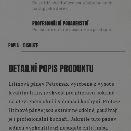
Ke každé objednávce poukázka na další
nákup jako dárek
PROFESIONÁLNÍ PORADENSTVÍ
Poradíme online i osobně na prodejně.
POPIS
DISKUZE
DETAILNÍ POPIS PRODUKTU
Litinová pánev Petromax vyrobená z vysoce
kvalitní litiny je skvělá pro přípravu pokrmů
na otevřeném ohni i v domácí kuchyni. Protože
litinové pánve jsou extrémně odolné, používají
je i profesionální kuchaři. Jakmile tuto pánev
jednou vyzkoušíte už nebudete chtít jinou.