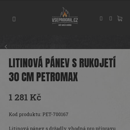
Přejít
GRILY
na
obsah
UDÍRNY
PIZZA
PECE
LITINOVÉ DESKY A NÁDOBÍ
UHLÍ
A
LITINOVÁ PÁNEV S RUKOJETÍ
DŘEVO
30 CM PETROMAX
PŘÍSLUŠENSTVÍ
KOŘENÍ
1 281 Kč
A
OMÁČKY
Měrná
cena:
Kod produktu: PET-700167
PEČENÍ
Litinová pánev s držadly vhodná pro přípravu