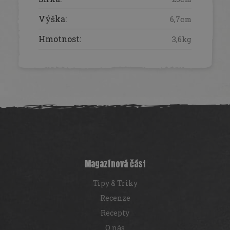
Výška
:
6,7cm
Hmotnost
:
3,6kg
Z
á
p
a
t
í
Magazínová část
Tipy & Triky
Recenze
Recepty
O nás