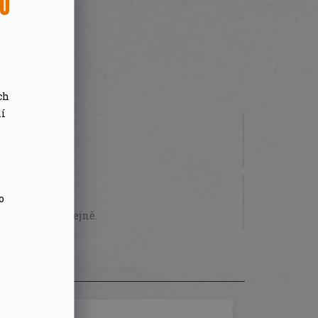
SU
ch
ní
 000 Kč
STVÍ
o
sobně na prodejně.