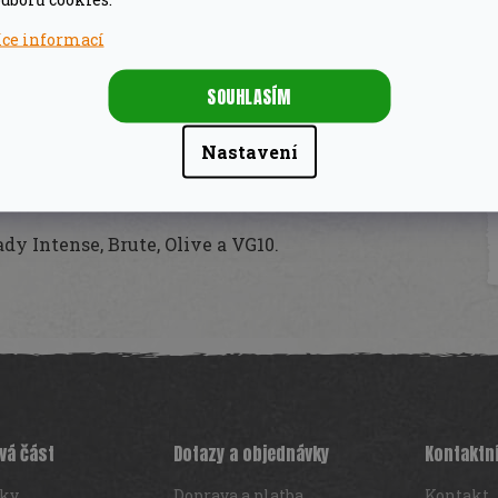
íce informací
e důležitá.
Pro tu správnou ochranu čepele
SOUHLASÍM
tense, Brute, Olive a VG10.
Nastavení
nými akcenty jsou pouzdra dokonalým doplňkem
st a stylový vzhled v jednom
.
̌ady Intense, Brute, Olive a VG10.
vá část
Dotazy a objednávky
Kontaktn
iky
Doprava a platba
Kontakt