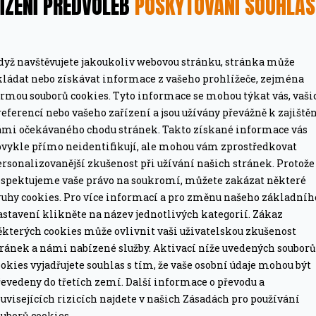
ÍZENÍ PŘEDVOLEB
POSKYTOVÁNÍ SOUHLA
dyž navštěvujete jakoukoliv webovou stránku, stránka může
kládat nebo získávat informace z vašeho prohlížeče, zejména
ormou souborů cookies. Tyto informace se mohou týkat vás, vaši
eferencí nebo vašeho zařízení a jsou užívány převážně k zajiště
ámi očekávaného chodu stránek. Takto získané informace vás
MÁTE DOPRAVU ZDARMA
bvykle přímo neidentifikují, ale mohou vám zprostředkovat
ze pro grily nad 15 tis. Kč.
Při objednávce nad 2
rsonalizovanější zkušenost při užívání našich stránek. Protože
espektujeme vaše právo na soukromí, můžete zakázat některé
PROFESIONÁLNÍ PORADEN
ruhy cookies. Pro více informací a pro změnu našeho základníh
lší nákup jako dárek
Poradíme online i o
astavení klikněte na název jednotlivých kategorií. Zákaz
ěkterých cookies může ovlivnit vaši uživatelskou zkušenost
tránek a námi nabízené služby. Aktivací níže uvedených souborů
okies vyjadřujete souhlas s tím, že vaše osobní údaje mohou být
evedeny do třetích zemí. Další informace o převodu a
uvisejících rizicích najdete v našich Zásadách pro používání
uborů cookies.