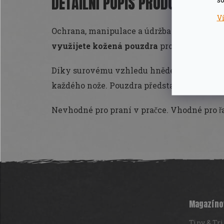
DETAILNÍ POPIS PRODUKTU
V
Ochrana, manipulace a údržba nožů je velic
využijete kožená pouzdra
pro řady nožů In
Díky surovému vzhledu hnědé kůže s čer
každého nože. Pouzdra představují
funkčno
Nevhodné pro praní v pračce. Vhodné pro r
Z
á
p
a
t
Magazíno
í
Tipy & Tr