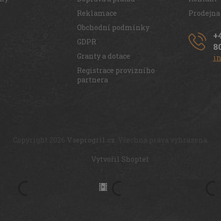
Reklamace
Prodejna
Obchodní podmínky
+
GDPR
8
Granty a dotace
i
Registrace provizního
partnera
Copyright 2026
Vseprogril.cz
. Všechna práva vyhrazena.
Vytvořil Shoptet