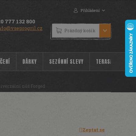
Přihlášení
0 777 132 800
nfo@vseprogril.cz
NÁKUPNÍ
Prázdný košík
KOŠÍK
ČENÍ
DÁRKY
SEZÓNNÍ SLEVY
TERASA
POC
niverzální nůž Forged
Zeptat se