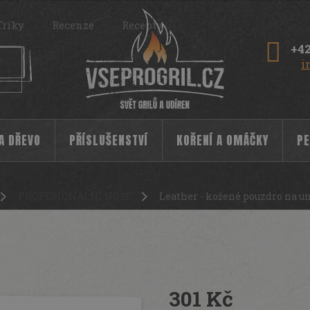
Triky
Recenze
Recepty
+42
i
 A DŘEVO
PŘÍSLUŠENSTVÍ
KOŘENÍ A OMÁČKY
PE
PROFESIONÁLNÍ NOŽE
Leather - kožené pouzdro na u
verzální nůž Forged
2327
301 Kč