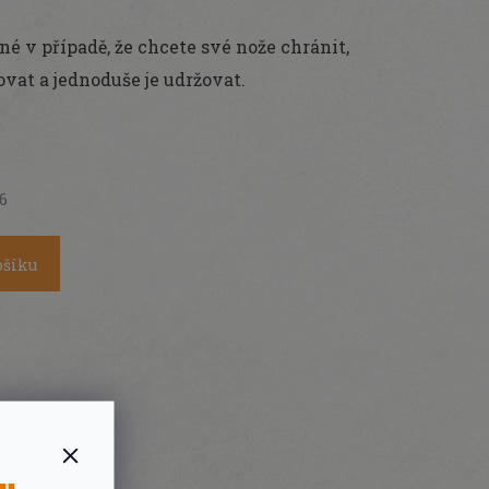
é v případě, že chcete své nože chránit,
vat a jednoduše je udržovat.
26
ošíku