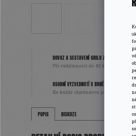
Ř
K
u
f
pr
v
DOVOZ A SESTAVENÍ GRILU ZDARMA
o
Při vzdálenosti do 40 km od Brna. Pou
pe
r
OSOBNÍ VYZVEDNUTÍ V BRNĚ
d
Ke každé objednávce poukázka na da
n
n
s
POPIS
DISKUZE
co
př
so
so