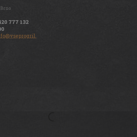
 Brno
420 777 132
00
nfo@vseprogril.cz