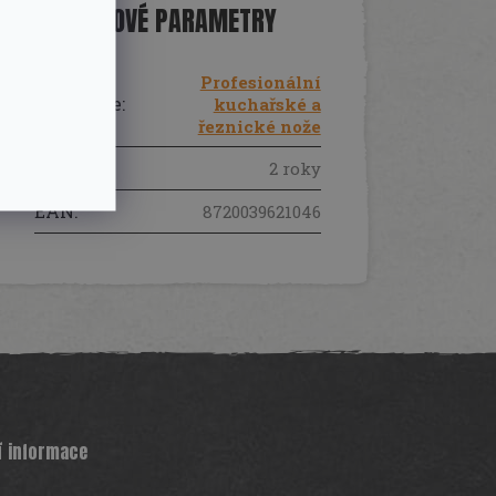
DOPLŇKOVÉ PARAMETRY
Profesionální
Kategorie
:
kuchařské a
řeznické nože
Záruka
:
2 roky
EAN
:
8720039621046
í informace