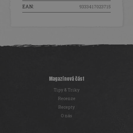
EAN
:
9333417023715
Z
á
p
a
t
í
Magazínová část
Tipy & Triky
Recenze
Recepty
O nás