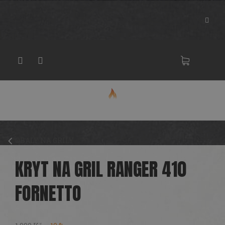
Přejít
na
obsah
NÁKU
KOŠÍK
OBALY NA GRILY
KRYT NA GRIL RANGER 410
FORNETTO