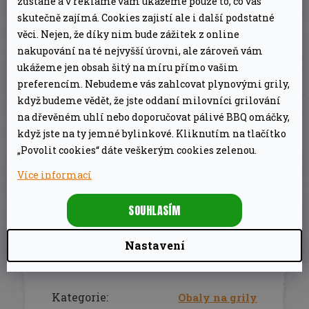
zůstane a v reklamě vám ukážeme pouze to, co vás
bylo zajištěno dokonalé přizpůsobení AIRPRO
skutečně zajímá. Cookies zajistí ale i další podstatné
umožňuje odvod vlhkosti zpod krytu a přitom
věci. Nejen, že díky nim bude zážitek z online
nakupování na té nejvyšší úrovni, ale zároveň vám
zůstává voděodolný Odolné proti UV záření pro
ukážeme jen obsah šitý na míru přímo vašim
ochranu před sluncem Odolná pevná látka
preferencím. Nebudeme vás zahlcovat plynovými grily,
Samoupevňovací pásky na suchý zip drží kryt
když budeme vědět, že jste oddaní milovníci grilování
na místě a zajišťují snadné nasazení Kryt na
na dřevěném uhlí nebo doporučovat pálivé BBQ omáčky,
když jste na ty jemné bylinkové. Kliknutím na tlačítko
míru, který chrání gril po celý rok před
„Povolit cookies“ dáte veškerým cookies zelenou.
nepříznivými povětrnostními podmínkami.
Více informací
Materiál využívá technologii AIRPRO, která je
prodyšná, voděodolná a protiplísňová.
SOUHLASÍM
Nastavení
DOPLŇKOVÉ PARAMETRY
Kategorie
:
Obaly na grily