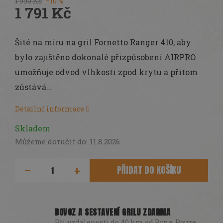
1 990 Kč
–10 %
1 791 Kč
Měrná
cena:
Šité na míru na gril Fornetto Ranger 410, aby
bylo zajištěno dokonalé přizpůsobení AIRPRO
umožňuje odvod vlhkosti zpod krytu a přitom
zůstává…
Detailní informace
Skladem
Můžeme doručit do:
11.8.2026
PŘIDAT DO KOŠÍKU
DOVOZ A SESTAVENÍ GRILU ZDARMA
Při vzdálenosti do 40 km od Brna. Pouze