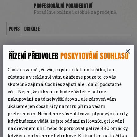
PROFESIONÁLNÍ PORADENSTVÍ
Poradíme online i osobně na prodejně.
POPIS
DISKUZE
DETAILNÍ POPIS PRODUKTU
ŘÍZENÍ PŘEDVOLEB
POSKYTOVÁNÍ SOUHLASU
Doplněné praktickým držadlem, ve kterém je
Cookies zaručí, že vše, co jste si dali do košíku, tam
zůstane a v reklamě vám ukážeme pouze to, co vás
vyvrtaný otvor pro zavěšení. Skvělé na krájení i
skutečně zajímá. Cookies zajistí ale i další podstatné
servírování, snadná údržba. Vyřezáno ručně z
věci. Nejen, že díky nim bude zážitek z online
jednoho kusu dřeva.
nakupování na té nejvyšší úrovni, ale zároveň vám
ukážeme jen obsah šitý na míru přímo vašim
Ekologická výroba šetrná k přírodě. Dřevo se
preferencím. Nebudeme vás zahlcovat plynovými grily,
získává z kořenů olivovníku. Velmi odolný
když budeme vědět, že jste oddaní milovníci grilování
na dřevěném uhlí nebo doporučovat pálivé BBQ omáčky,
materiál s dlouhou životností. Vyrobeno ručně,
když jste na ty jemné bylinkové. Kliknutím na tlačítko