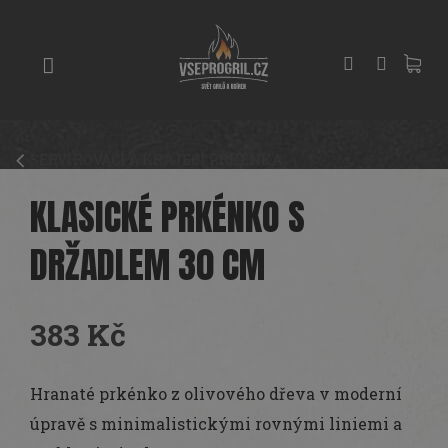
Přejít
GRILY
na
obsah
UDÍRNY
PIZZA
PECE
SERVÍROVACÍ A KRÁJECÍ PRKÉNKA
UHLÍ
A
KLASICKÉ PRKÉNKO S
DŘEVO
DRŽADLEM 30 CM
PŘÍSLUŠENSTVÍ
KOŘENÍ
383 Kč
A
OMÁČKY
Měrná
cena:
Hranaté prkénko z olivového dřeva v moderní
PEČENÍ
úpravě s minimalistickými rovnými liniemi a