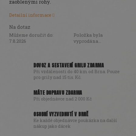
zaoblenými rohy.
DÁRKY
SEZÓNNÍ
Detailní informace
SLEVY
Na dotaz
TERASA
Můžeme doručit do:
Položka byla
7.8.2026
vyprodána…
POCHUTINY
DOVOZ A SESTAVENÍ GRILU ZDARMA
Všechny
produkty
Při vzdálenosti do 40 km od Brna. Pouze
pro grily nad 15 tis. Kč.
Přihlášení
MÁTE DOPRAVU ZDARMA
Při objednávce nad 2 000 Kč
OSOBNÍ VYZVEDNUTÍ V BRNĚ
Ke každé objednávce poukázka na další
nákup jako dárek