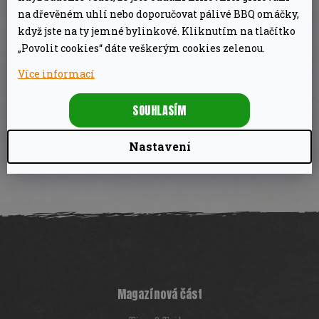
na dřevěném uhlí nebo doporučovat pálivé BBQ omáčky,
když jste na ty jemné bylinkové. Kliknutím na tlačítko
DOPLŇKOVÉ PARAMETRY
„Povolit cookies“ dáte veškerým cookies zelenou.
Více informací
Kategorie
:
Sůl, pepř, paprika
SOUHLASÍM
EAN
:
5011428000508
Nastavení
Z
á
p
a
t
í
Magazínová část