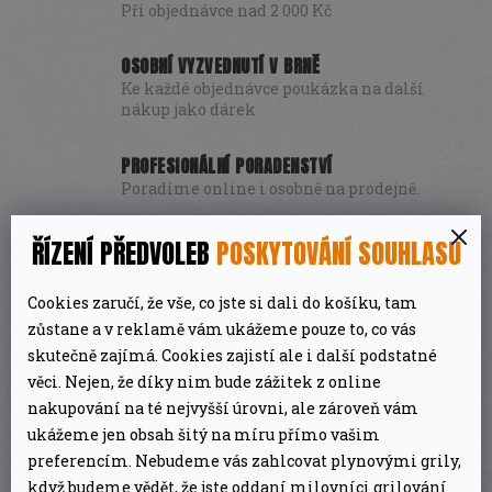
Při objednávce nad 2 000 Kč
OSOBNÍ VYZVEDNUTÍ V BRNĚ
Ke každé objednávce poukázka na další
nákup jako dárek
PROFESIONÁLNÍ PORADENSTVÍ
Poradíme online i osobně na prodejně.
ŘÍZENÍ PŘEDVOLEB
POSKYTOVÁNÍ SOUHLASU
POPIS
DISKUZE
Cookies zaručí, že vše, co jste si dali do košíku, tam
DETAILNÍ POPIS PRODUKTU
zůstane a v reklamě vám ukážeme pouze to, co vás
skutečně zajímá. Cookies zajistí ale i další podstatné
věci. Nejen, že díky nim bude zážitek z online
Přirozeně hrubá sůl pocházející z rozlehlých
nakupování na té nejvyšší úrovni, ale zároveň vám
pouštních plání Kalahari v Jižní Africe.
ukážeme jen obsah šitý na míru přímo vašim
preferencím. Nebudeme vás zahlcovat plynovými grily,
Složení
: Pouštní sůl Kalahari (100%)
když budeme vědět, že jste oddaní milovníci grilování