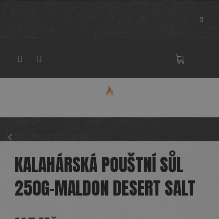
Přejít
na
obsah
NÁKU
KOŠÍK
SŮL, PEPŘ A PAPRIKA
KALAHÁRSKÁ POUŠTNÍ SŮL
250G-MALDON DESERT SALT