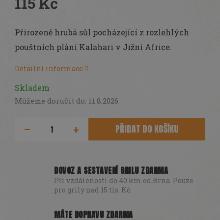
115 Kč
Měrná
cena:
Přirozeně hrubá sůl pocházející z rozlehlých
pouštních plání Kalahari v Jižní Africe.
Detailní informace
Skladem
Můžeme doručit do:
11.8.2026
PŘIDAT DO KOŠÍKU
DOVOZ A SESTAVENÍ GRILU ZDARMA
Při vzdálenosti do 40 km od Brna. Pouze
pro grily nad 15 tis. Kč.
MÁTE DOPRAVU ZDARMA