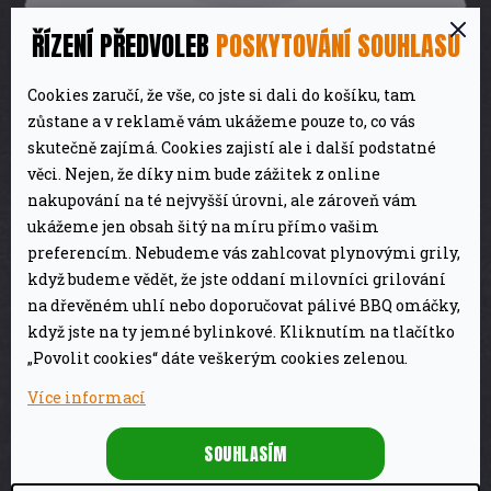
ŘÍZENÍ PŘEDVOLEB
POSKYTOVÁNÍ SOUHLASU
Mořská vločková sůl 600g Falksalt
Cookies zaručí, že vše, co jste si dali do košíku, tam
329 Kč
Skladem
zůstane a v reklamě vám ukážeme pouze to, co vás
skutečně zajímá. Cookies zajistí ale i další podstatné
DETAIL
věci. Nejen, že díky nim bude zážitek z online
nakupování na té nejvyšší úrovni, ale zároveň vám
ukážeme jen obsah šitý na míru přímo vašim
preferencím. Nebudeme vás zahlcovat plynovými grily,
když budeme vědět, že jste oddaní milovníci grilování
Tip
na dřevěném uhlí nebo doporučovat pálivé BBQ omáčky,
když jste na ty jemné bylinkové. Kliknutím na tlačítko
„Povolit cookies“ dáte veškerým cookies zelenou.
Více informací
SOUHLASÍM