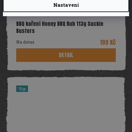
Nastavení
BBQ koření Honey BBQ Rub 113g Suckle
Busters
199 Kč
Na dotaz
DETAIL
Tip