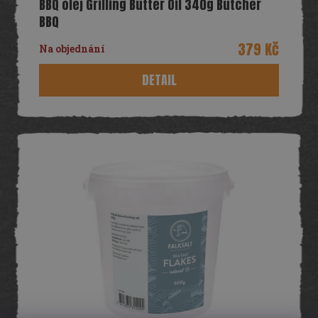
BBQ olej Grilling Butter Oil 340g Butcher
BBQ
379 Kč
Na objednání
DETAIL