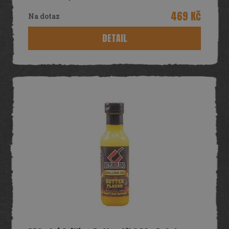
469 Kč
Na dotaz
DETAIL