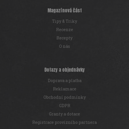
t
í
í
p
Magazínová část
r
v
Tipy & Triky
k
y
Recenze
v
Recepty
ý
p
O nás
i
s
u
Dotazy a objednávky
Doprava a platba
Reklamace
Obchodní podmínky
GDPR
Granty a dotace
Registrace provizního partnera