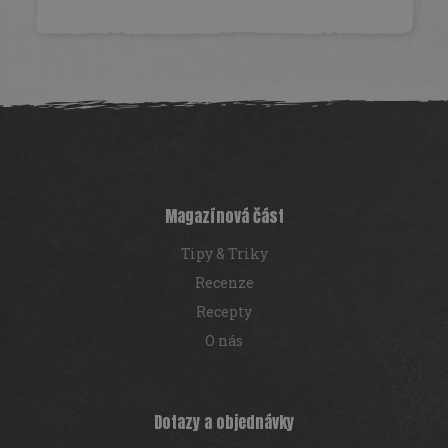
Z
á
p
a
t
í
Magazínová část
Tipy & Triky
Recenze
Recepty
O nás
Dotazy a objednávky