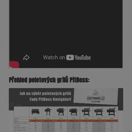
Přehled peletových grilů PitBoss: