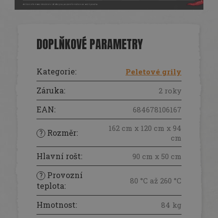
DOPLŇKOVÉ PARAMETRY
Kategorie
:
Peletové grily
Záruka
:
2 roky
EAN
:
684678106167
162 cm x 120 cm x 94
Rozměr
:
?
cm
Hlavní rošt
:
90 cm x 50 cm
Provozní
?
80 °C až 260 °C
teplota
:
Hmotnost
:
84 kg