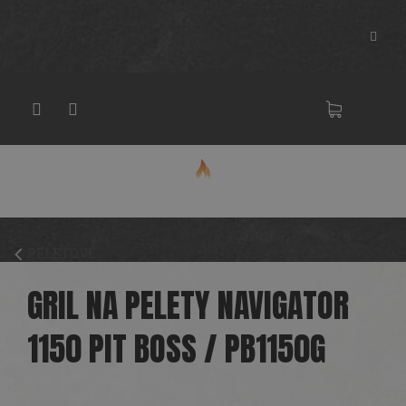
Přejít
na
obsah
NÁKU
KOŠÍK
PELETOVÉ
GRIL NA PELETY NAVIGATOR
1150 PIT BOSS / PB1150G