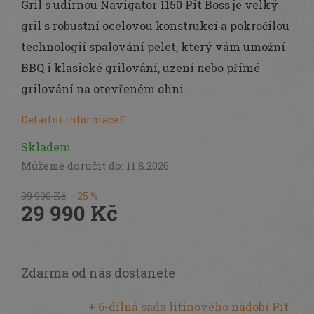
Gril s udírnou Navigator 1150 Pit Boss je velký
gril s robustní ocelovou konstrukcí a pokročilou
technologií spalování pelet, který vám umožní
BBQ i klasické grilování, uzení nebo přímé
grilování na otevřeném ohni.
Detailní informace
Skladem
Můžeme doručit do:
11.8.2026
39 990 Kč
–25 %
29 990 Kč
Měrná
cena:
Zdarma od nás dostanete
+ 6-dílná sada litinového nádobí Pit