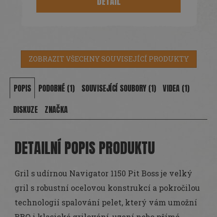
DETAIL
ZOBRAZIT VŠECHNY SOUVISEJÍCÍ PRODUKTY
POPIS
PODOBNÉ (1)
SOUVISEJÍCÍ SOUBORY (1)
VIDEA (1)
DISKUZE
ZNAČKA
DETAILNÍ POPIS PRODUKTU
Gril s udírnou Navigator 1150 Pit Boss je velký
gril s robustní ocelovou konstrukcí a pokročilou
technologií spalování pelet, který vám umožní
BBQ i klasické grilování, uzení nebo přímé