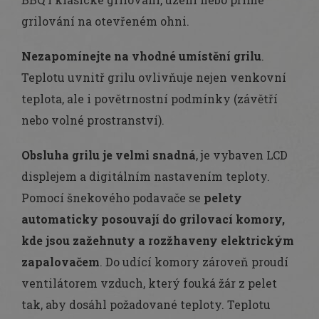
grilování na otevřeném ohni.
Nezapomínejte na vhodné umístění grilu
.
Teplotu uvnitř grilu ovlivňuje nejen venkovní
teplota, ale i povětrnostní podmínky (závětří
nebo volné prostranství).
Obsluha grilu je velmi snadná
, je vybaven LCD
displejem a digitálním nastavením teploty.
Pomocí šnekového podavače se
pelety
automaticky posouvají do grilovací komory,
kde jsou zažehnuty a rozžhaveny elektrickým
zapalovačem
. Do udící komory zároveň proudí
ventilátorem vzduch, který fouká žár z pelet
tak, aby dosáhl požadované teploty. Teplotu