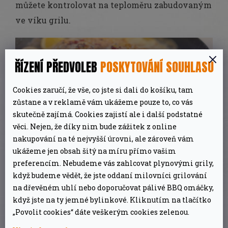
můžete kontrolovat na teploměru zabudovaným
ve víku grilu.
ŘÍZENÍ PŘEDVOLEB
POSKYTOVÁNÍ SOUHLASU
Cookies zaručí, že vše, co jste si dali do košíku, tam
zůstane a v reklamě vám ukážeme pouze to, co vás
skutečně zajímá. Cookies zajistí ale i další podstatné
věci. Nejen, že díky nim bude zážitek z online
nakupování na té nejvyšší úrovni, ale zároveň vám
Shořelé pelety odpadávají do popelníku, nad
ukážeme jen obsah šitý na míru přímo vašim
kterým je položené
krycí víko s regulátorem
preferencím. Nebudeme vás zahlcovat plynovými grily,
přívodu vzduchu a plamenů
, které slouží pro
když budeme vědět, že jste oddaní milovníci grilování
regulaci žáru u přímého i nepřímého grilování a
na dřevěném uhlí nebo doporučovat pálivé BBQ omáčky,
když jste na ty jemné bylinkové. Kliknutím na tlačítko
současně odvádí tuk do sběrného kyblíku.
„Povolit cookies“ dáte veškerým cookies zelenou.
Ovládací panel na násypce slouží ke spuštění