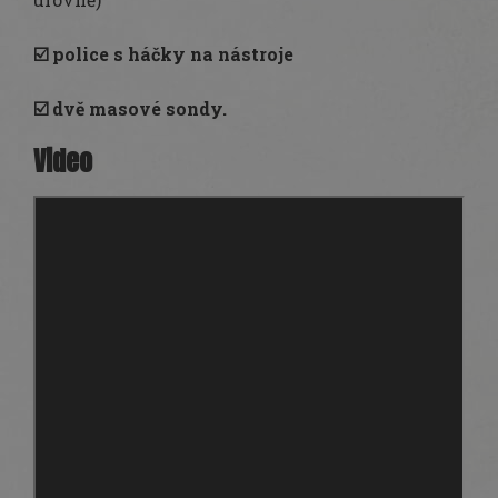
☑️
police s háčky na nástroje
☑️
dvě masové sondy.
Video