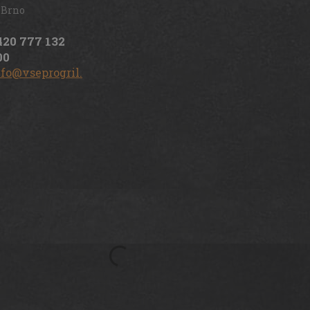
 Brno
420 777 132
00
nfo@vseprogril.cz