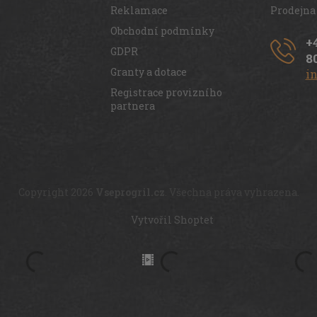
Reklamace
Prodejna
Obchodní podmínky
+
GDPR
8
Granty a dotace
i
Registrace provizního
partnera
Copyright 2026
Vseprogril.cz
. Všechna práva vyhrazena.
Vytvořil Shoptet