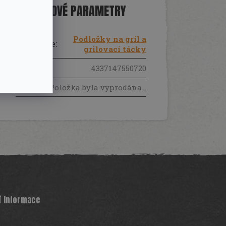
DOPLŇKOVÉ PARAMETRY
Podložky na gril a
Kategorie
:
grilovací tácky
EAN
:
4337147550720
Položka byla vyprodána…
í informace