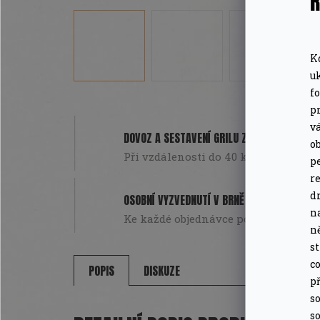
Ř
K
u
f
pr
v
DOVOZ A SESTAVENÍ GRILU ZDARMA
o
Při vzdálenosti do 40 km od Brna. Pou
pe
r
d
OSOBNÍ VYZVEDNUTÍ V BRNĚ
n
Ke každé objednávce poukázka na da
n
s
co
POPIS
DISKUZE
př
so
so