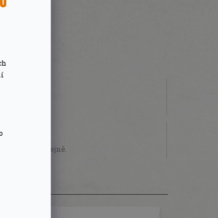
SU
ch
ní
 000 Kč
o
STVÍ
sobně na prodejně.