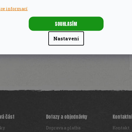
íce informací
SOUHLASÍM
Nastavení
vá část
Dotazy a objednávky
Kontaktn
iky
Doprava a platba
Kontakt