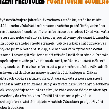
ÍZENÍ PŘEDVOLEB
POSKYTOVÁNÍ SOUHLA
dyž navštěvujete jakoukoliv webovou stránku, stránka může
kládat nebo získávat informace z vašeho prohlížeče, zejména
ormou souborů cookies. Tyto informace se mohou týkat vás, vaši
eferencí nebo vašeho zařízení a jsou užívány převážně k zajiště
ámi očekávaného chodu stránek. Takto získané informace vás
MÁTE DOPRAVU ZDARMA
bvykle přímo neidentifikují, ale mohou vám zprostředkovat
ze pro grily nad 15 tis. Kč.
Při objednávce nad 2
rsonalizovanější zkušenost při užívání našich stránek. Protože
espektujeme vaše právo na soukromí, můžete zakázat některé
ruhy cookies. Pro více informací a pro změnu našeho základníh
PROFESIONÁLNÍ PORADEN
astavení klikněte na název jednotlivých kategorií. Zákaz
lší nákup jako dárek
Poradíme online i o
ěkterých cookies může ovlivnit vaši uživatelskou zkušenost
tránek a námi nabízené služby. Aktivací níže uvedených souborů
okies vyjadřujete souhlas s tím, že vaše osobní údaje mohou být
evedeny do třetích zemí. Další informace o převodu a
uvisejících rizicích najdete v našich Zásadách pro používání
uborů cookies.