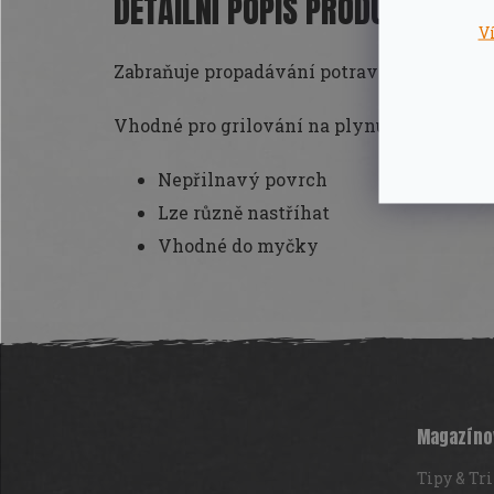
DETAILNÍ POPIS PRODUKTU
V
Zabraňuje propadávání potravin roštem.
Vhodné pro grilování na plynu i uhlí.
Nepřilnavý povrch
Lze různě nastříhat
Vhodné do myčky
Z
á
p
a
t
Magazíno
í
Tipy & Tr