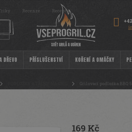
Triky
Recenze
Recepty
+42
i
 A DŘEVO
PŘÍSLUŠENSTVÍ
KOŘENÍ A OMÁČKY
PE
PODLOŽKY A TÁCKY NA GRIL
Grilovací podložka BBQ 
m
10312
169 Kč