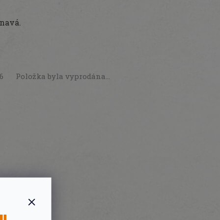
lnavá.
26
Položka byla vyprodána…