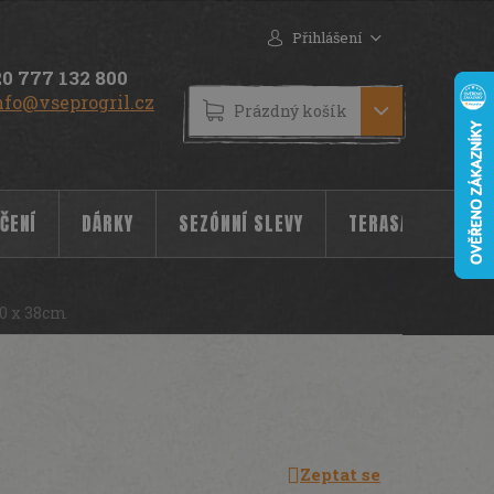
Přihlášení
0 777 132 800
nfo@vseprogril.cz
NÁKUPNÍ
Prázdný košík
KOŠÍK
ČENÍ
DÁRKY
SEZÓNNÍ SLEVY
TERASA
POC
50 x 38cm
Zeptat se