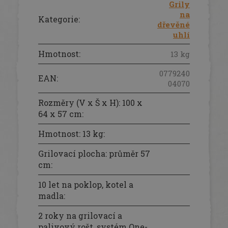
Grily
na
Kategorie
:
dřevěné
uhlí
Hmotnost
:
13 kg
0779240
EAN
:
04070
Rozměry (V x Š x H): 100 x
64 x 57 cm
:
Hmotnost: 13 kg
:
Grilovací plocha: průměr 57
cm
:
10 let na poklop, kotel a
madla
:
2 roky na grilovací a
palivový rošt, systém One-