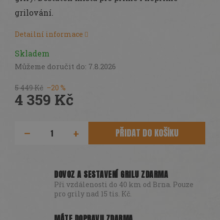
DÁRKY
grilování.
SEZÓNNÍ
SLEVY
Detailní informace
TERASA
Skladem
Můžeme doručit do:
7.8.2026
POCHUTINY
5 449 Kč
–20 %
4 359 Kč
Všechny
produkty
Měrná
cena:
PŘIDAT DO KOŠÍKU
Přihlášení
DOVOZ A SESTAVENÍ GRILU ZDARMA
Při vzdálenosti do 40 km od Brna. Pouze
pro grily nad 15 tis. Kč.
MÁTE DOPRAVU ZDARMA