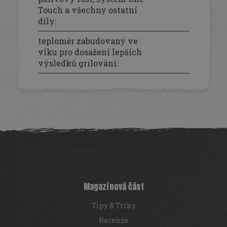
Touch a všechny ostatní
díly
:
teploměr zabudovaný ve
víku pro dosažení lepších
výsledků grilování
:
Z
á
p
a
t
í
Magazínová část
Tipy & Triky
Recenze