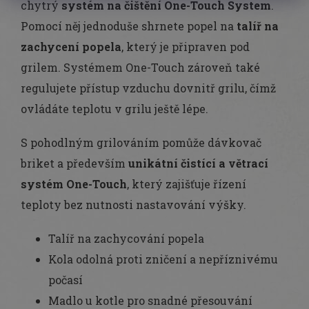
chytrý
systém na čištění One-Touch System
.
Pomocí něj jednoduše shrnete popel na
talíř na
zachycení popela
, který je připraven pod
grilem. Systémem One-Touch zároveň také
regulujete přístup vzduchu dovnitř grilu, čímž
ovládáte teplotu v grilu ještě lépe.
S pohodlným grilováním pomůže dávkovač
briket a především
unikátní čistící a větrací
systém One-Touch
, který zajišťuje řízení
teploty bez nutnosti nastavování výšky.
Talíř na zachycování popela
Kola odolná proti zničení a nepříznivému
počasí
Madlo u kotle pro snadné přesouvání