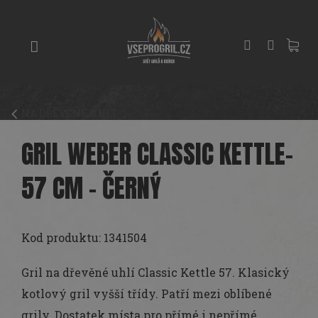
Přejít
GRILY
na
obsah
UDÍRNY
PIZZA
PECE
NA DŘEVĚNÉ UHLÍ
UHLÍ
A
GRIL WEBER CLASSIC KETTLE-
DŘEVO
57 CM - ČERNÝ
PŘÍSLUŠENSTVÍ
KOŘENÍ
A
Kod produktu: 1341504
OMÁČKY
Gril na dřevěné uhlí Classic Kettle 57. Klasický
PEČENÍ
kotlový gril vyšší třídy. Patří mezi oblíbené
grily. Dostatek místa pro přímé i nepřímé