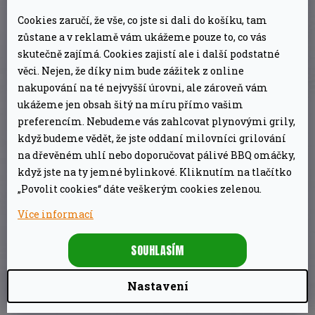
větracími průduchy
naprosto přesně ovládat
Cookies zaručí, že vše, co jste si dali do košíku, tam
teplotu uvnitř kotle grilu. Průduchy regulují
zůstane a v reklamě vám ukážeme pouze to, co vás
přístup kyslíku dovnitř grilu, čímž kontrolují i
skutečně zajímá. Cookies zajistí ale i další podstatné
teplotu rozžhaveného uhlí. Narozdíl od jiných
věci. Nejen, že díky nim bude zážitek z online
grilů tak s Weberem nemusíte pracně
nakupování na té nejvyšší úrovni, ale zároveň vám
ukážeme jen obsah šitý na míru přímo vašim
přenastavovat vzdálenost grilovacího roštu od
preferencím. Nebudeme vás zahlcovat plynovými grily,
žhavých briket, abyste zabránili připálení
když budeme vědět, že jste oddaní milovníci grilování
Vašich grilovaných jídel.
na dřevěném uhlí nebo doporučovat pálivé BBQ omáčky,
když jste na ty jemné bylinkové. Kliknutím na tlačítko
„Povolit cookies“ dáte veškerým cookies zelenou.
Grilovací rošt o průměru 57 cm
je vyroben
z
trojmo niklované oceli
a proto je velmi odolný
Více informací
vůči rezavění a zároveň je snadné jej
SOUHLASÍM
čistit. Uvnitř grilu se nachází i další
palivový
rošt
, na který se sype zapálené uhlí či brikety.
Nastavení
Pod palivovým roštem se nachází