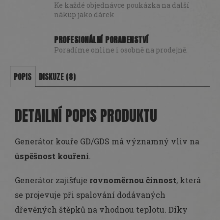
Ke každé objednávce poukázka na další
nákup jako dárek
PROFESIONÁLNÍ PORADENSTVÍ
Poradíme online i osobně na prodejně.
POPIS
DISKUZE (8)
DETAILNÍ POPIS PRODUKTU
Generátor kouře GD/GDS má významný vliv na
úspěšnost kouření
.
Generátor zajišťuje
rovnoměrnou činnost
, která
se projevuje při spalování dodávaných
dřevěných štěpků na vhodnou teplotu. Díky