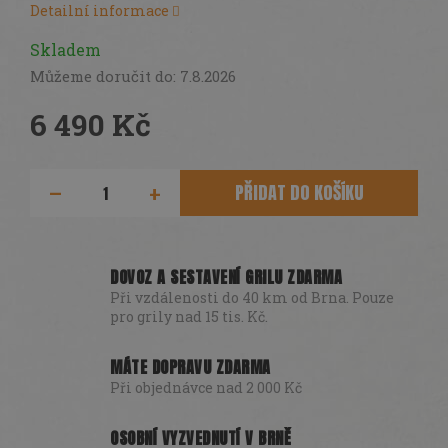
DÁRKY
Detailní informace
Skladem
SEZÓNNÍ
SLEVY
Můžeme doručit do:
7.8.2026
TERASA
6 490 Kč
POCHUTINY
Měrná
cena:
PŘIDAT DO KOŠÍKU
Všechny
produkty
Přihlášení
DOVOZ A SESTAVENÍ GRILU ZDARMA
Při vzdálenosti do 40 km od Brna. Pouze
pro grily nad 15 tis. Kč.
MÁTE DOPRAVU ZDARMA
Při objednávce nad 2 000 Kč
OSOBNÍ VYZVEDNUTÍ V BRNĚ