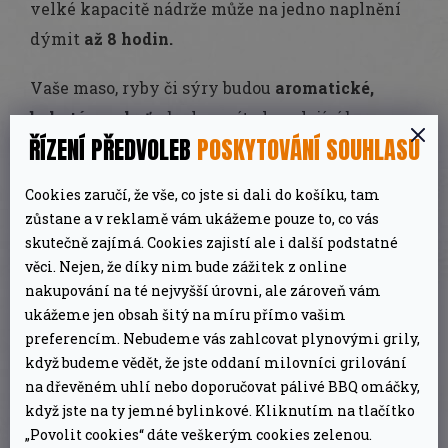
velké kapacitě nádrže může na jedno naplnění
dýmit
až 8 hodin.
Vaše maso, ryby či sýry budou
aromatické,
bohaté na chuť
a budou mít okouzlující barvu.
ŘÍZENÍ PŘEDVOLEB
POSKYTOVÁNÍ SOUHLASU
Jednorázové plnění násypky umožňuje u
Cookies zaručí, že vše, co jste si dali do košíku, tam
většiny výrobků kouřit bez přidávání třísek
zůstane a v reklamě vám ukážeme pouze to, co vás
během procesu.
skutečně zajímá. Cookies zajistí ale i další podstatné
věci. Nejen, že díky nim bude zážitek z online
K regulaci množství vzduchu dodávaného do
nakupování na té nejvyšší úrovni, ale zároveň vám
udírenské komory využijete
vzduchové otvory
.
ukážeme jen obsah šitý na míru přímo vašim
preferencím. Nebudeme vás zahlcovat plynovými grily,
Generátor kouře byl vytvořen pro použití s ​​
když budeme vědět, že jste oddaní milovníci grilování
udírnami Borniak, pokud ale budete mít to
na dřevěném uhlí nebo doporučovat pálivé BBQ omáčky,
když jste na ty jemné bylinkové. Kliknutím na tlačítko
správné upevnění, můžete použít i s jinými
„Povolit cookies“ dáte veškerým cookies zelenou.
udírnami.