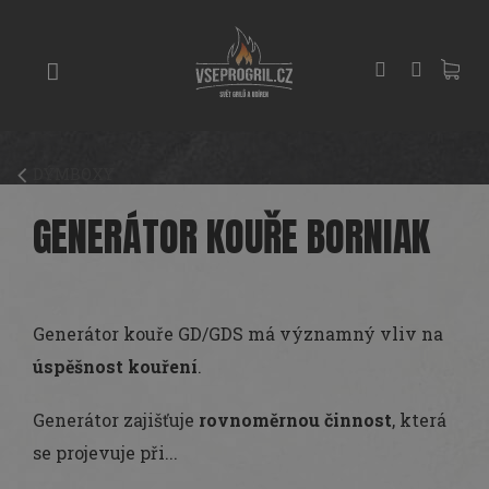
Přejít
GRILY
na
obsah
UDÍRNY
PIZZA
PECE
DÝMBOXY
UHLÍ
A
GENERÁTOR KOUŘE BORNIAK
DŘEVO
PŘÍSLUŠENSTVÍ
Generátor kouře GD/GDS má významný vliv na
KOŘENÍ
A
úspěšnost kouření
.
OMÁČKY
Generátor zajišťuje
rovnoměrnou činnost
, která
PEČENÍ
se projevuje při...