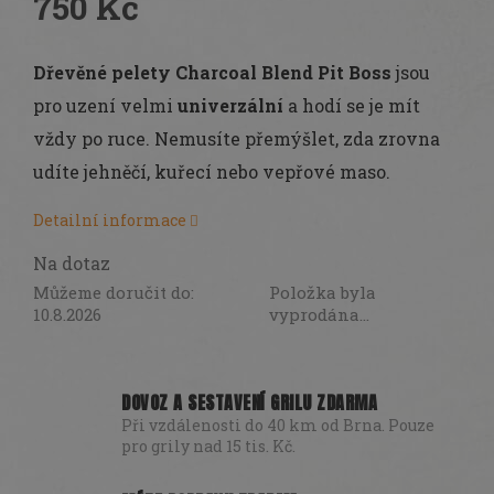
750 Kč
Měrná
cena:
Dřevěné pelety Charcoal Blend Pit Boss
jsou
pro uzení velmi
univerzální
a hodí se je mít
vždy po ruce. Nemusíte přemýšlet, zda zrovna
udíte jehněčí, kuřecí nebo vepřové maso.
Detailní informace
Na dotaz
Můžeme doručit do:
Položka byla
10.8.2026
vyprodána…
DOVOZ A SESTAVENÍ GRILU ZDARMA
Při vzdálenosti do 40 km od Brna. Pouze
pro grily nad 15 tis. Kč.