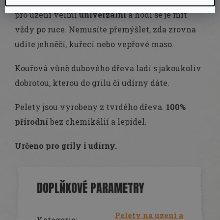
pro uzení velmi
univerzální
a hodí se je mít
vždy po ruce. Nemusíte přemýšlet, zda zrovna
udíte jehněčí, kuřecí nebo vepřové maso.
Kouřová vůně dubového dřeva ladí s jakoukoliv
dobrotou, kterou do grilu či udírny dáte.
Pelety jsou vyrobeny z tvrdého dřeva.
100%
přírodní
bez chemikálií a lepidel.
Určeno pro grily i udírny.
DOPLŇKOVÉ PARAMETRY
Pelety na uzení a
Kategorie
: