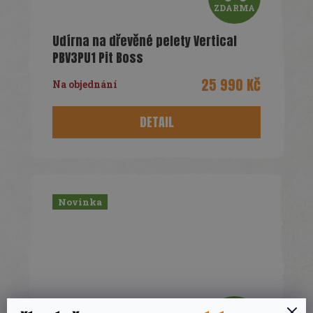
ZDARMA
D
Udírna na dřevěné pelety Vertical
A
PBV3PU1 Pit Boss
R
25 990 Kč
Na objednání
M
DETAIL
A
Novinka