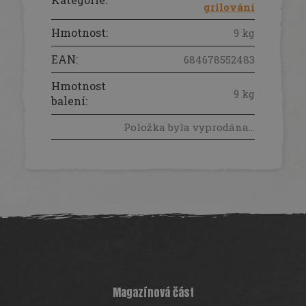
grilování
Hmotnost
:
9 kg
EAN
:
684678552483
Hmotnost
9 kg
balení
:
Položka byla vyprodána…
Z
á
p
a
t
í
Magazínová část