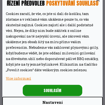
Z
ŘÍZENÍ PŘEDVOLEB
POSKYTOVÁNÍ SOUHLASU
ZDARMA
D
Cookies zaručí, že vše, co jste si dali do košíku, tam
Udírna na dřevěné pelety Vertical Pro
A
zůstane a v reklamě vám ukážeme pouze to, co vás
WIFI PBV4PS2 Pit Boss
skutečně zajímá. Cookies zajistí ale i další podstatné
R
věci. Nejen, že díky nim bude zážitek z online
36 990 Kč
Skladem
nakupování na té nejvyšší úrovni, ale zároveň vám
M
ukážeme jen obsah šitý na míru přímo vašim
DETAIL
preferencím. Nebudeme vás zahlcovat plynovými grily,
A
když budeme vědět, že jste oddaní milovníci grilování
na dřevěném uhlí nebo doporučovat pálivé BBQ omáčky,
když jste na ty jemné bylinkové. Kliknutím na tlačítko
„Povolit cookies“ dáte veškerým cookies zelenou.
POPIS
DISKUZE
ZNAČKA
Více informací
DETAILNÍ POPIS PRODUKTU
SOUHLASÍM
Nastavení
Dřevěné pelety Charcoal Blend Pit Boss
jsou