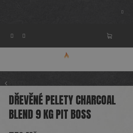
Přejít
na
obsah
NÁKU
KOŠÍK
PELETY
DŘEVĚNÉ PELETY CHARCOAL
BLEND 9 KG PIT BOSS