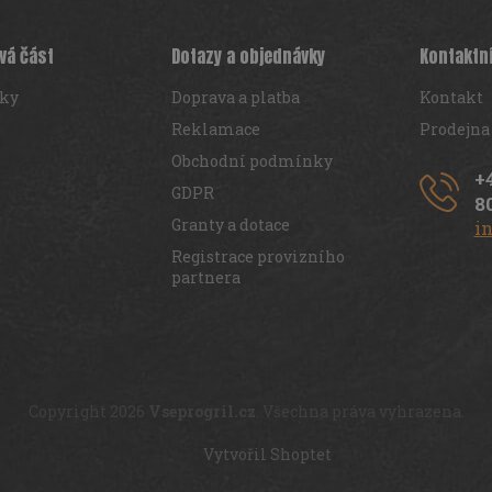
vá část
Dotazy a objednávky
Kontaktn
iky
Doprava a platba
Kontakt
Reklamace
Prodejna
Obchodní podmínky
+
GDPR
8
Granty a dotace
i
Registrace provizního
partnera
Copyright 2026
Vseprogril.cz
. Všechna práva vyhrazena.
Vytvořil Shoptet