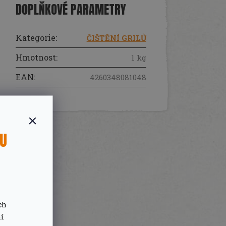
DOPLŇKOVÉ PARAMETRY
Kategorie
:
ČIŠTĚNÍ GRILŮ
Hmotnost
:
1 kg
EAN
:
4260348081048
SU
ch
ní