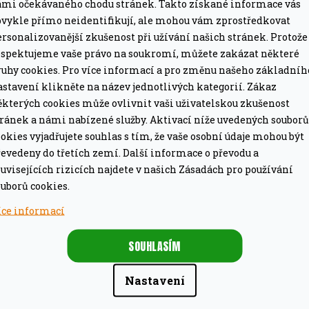
ámi očekávaného chodu stránek. Takto získané informace vás
omácnost, obchod a průmysl
bvykle přímo neidentifikují, ale mohou vám zprostředkovat
rsonalizovanější zkušenost při užívání našich stránek. Protože
ozpouštědel a vůní (vhodné pro alergiky)
espektujeme vaše právo na soukromí, můžete zakázat některé
ruhy cookies. Pro více informací a pro změnu našeho základníh
ozprašovačem s funkcí 360° rozprašování nad hlavou
astavení klikněte na název jednotlivých kategorií. Zákaz
ěkterých cookies může ovlivnit vaši uživatelskou zkušenost
o, mastnotu a mnoho dalšího z vaší oblíbené košile
tránek a námi nabízené služby. Aktivací níže uvedených souborů
okies vyjadřujete souhlas s tím, že vaše osobní údaje mohou být
evedeny do třetích zemí. Další informace o převodu a
uvisejících rizicích najdete v našich Zásadách pro používání
te až o 50 % rychleji
uborů cookies.
íce informací
cích a grilovacích roštů, dvířek krbové trouby,
SOUHLASÍM
k, nerez, sklo, plast, smalt, textil a mnoho dalších.
Nastavení