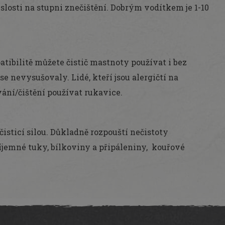
islosti na stupni znečištění. Dobrým vodítkem je 1-10
tibilitě můžete čistič mastnoty používat i bez
se nevysušovaly. Lidé, kteří jsou alergičtí na
vání/čištění používat rukavice.
čisticí silou. Důkladně rozpouští nečistoty
íjemné tuky, bílkoviny a připáleniny, kouřové