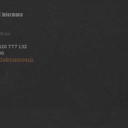
í informace
 Brno
420 777 132
00
nfo@vseprogril.cz