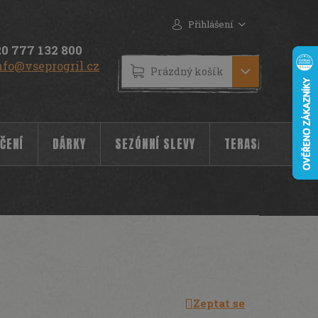
Přihlášení
0 777 132 800
nfo@vseprogril.cz
NÁKUPNÍ
Prázdný košík
KOŠÍK
ČENÍ
DÁRKY
SEZÓNNÍ SLEVY
TERASA
POC
Zeptat se