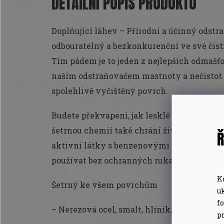
DETAILNÍ POPIS PRODUKTU
Doplňující láhev – Přírodní a účinný odstr
odbouratelný a bezkonkurenční ve své čistic
Tím pádem je to jeden z nejlepších odmašťo
naším odstraňovačem mastnoty a nečistot m
spolehlivě vyčištěný povrch.
Budete překvapeni, jak lesklé budou vaše po
šetrnou chemií také chrání životní prostře
Ř
aktivní látky s benzenovými kruhy, konzerv
používat bez ochranných rukavic.
K
Šetrný ke všem povrchům
u
f
– Nerezová ocel, smalt, hliník, litý hliník,
pr