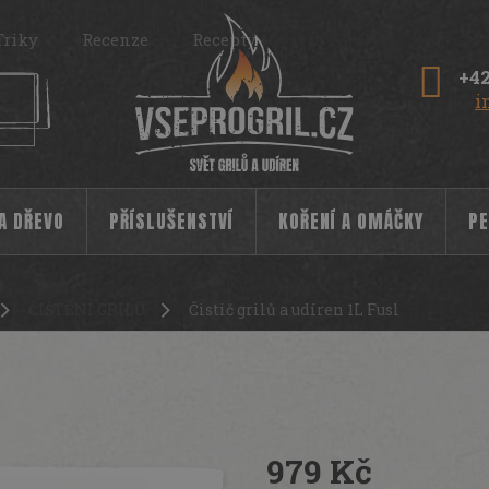
Triky
Recenze
Recepty
+42
i
 A DŘEVO
PŘÍSLUŠENSTVÍ
KOŘENÍ A OMÁČKY
PE
ČIŠTĚNÍ GRILŮ
Čistič grilů a udíren 1L Fusl
979 Kč