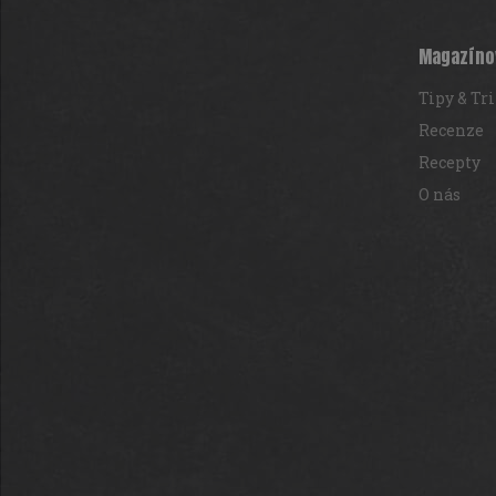
p
a
t
Magazíno
í
Tipy & Tr
Recenze
Recepty
O nás