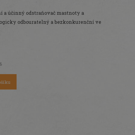
dní a účinný odstraňovač mastnoty a
ologicky odbouratelný a bezkonkurenční ve
26
ošíku