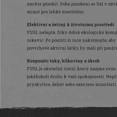
nechte působit. Doba působení se liší v záv
minut pro lehké znečištění.
Efektivní a šetrný k životnímu prostředí
FUSL neleptá. Díky dobré ekologické kompa
rukavic. Po použití si ruce nakrémujte, aby 
povrchově aktivní látky, by měli při použí
Rozpouští tuky, bílkoviny a škrob
FUSL je skutečný čistič, který zaujme svou 
jakéhokoli druhu k vaší spokojenosti. Nepř
pryskyřice, dehet nebo saze jsou minulostí.
Z
á