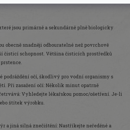
teré jsou primárně a sekundárně plně biologicky
sou obecně snadněji odbouratelné než povrchově
í čisticí schopnost. Většina čisticích prostředků
 prstence.
 podráždění očí, škodlivý pro vodní organismy s
í. Při zasažení očí: Několik minut opatrně
řetrvává: Vyhledejte lékařskou pomoc/ošetření. Je-li
ebo štítek výrobku.
ýr a jiná silná znečištění: Nastříkejte neředěné a