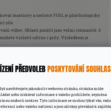
aňovač mastnoty a nečistot FUSL je plně biologicky
í síle.
vačů vůbec. Oblasti použití jsou velmi rozmanité. S
ůžete vyčistit udírnu i grily. Výsledkem je
vrchy zářit. S FUSL šetříte čas a nervy . Navíc svou
dí. Neobsahuje žádná rozpouštědla, povrchově
ÍZENÍ PŘEDVOLEB
POSKYTOVÁNÍ SOUHLA
ační látky ani vůně. FUSL je nekorozivní a lze jej
dyž navštěvujete jakoukoliv webovou stránku, stránka může
kládat nebo získávat informace z vašeho prohlížeče, zejména
ormou souborů cookies. Tyto informace se mohou týkat vás, vaši
 chrom, plast, textilie a mnoho dalšího
eferencí nebo vašeho zařízení a jsou užívány převážně k zajiště