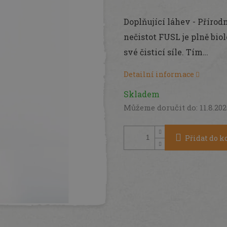
Měrná
cena:
Doplňující láhev - Příro
nečistot FUSL je plně bi
své čisticí síle. Tím…
Detailní informace
Skladem
Můžeme doručit do:
11.8.20
Přidat do k