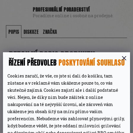
PROFESIONÁLNÍ PORADENSTVÍ
Poradíme online i osobně na prodejně.
POPIS
DISKUZE
ZNAČKA
DETAILNÍ POPIS PRODUKTU
ŘÍZENÍ PŘEDVOLEB
POSKYTOVÁNÍ SOUHLASU
Náhradní lávové kameny.Příslušenstvím k
Cookies zaručí, že vše, co jste si dali do košíku, tam
lávovým grilům.
zůstane a v reklamě vám ukážeme pouze to, co vás
skutečně zajímá. Cookies zajistí ale i další podstatné
2
Pro grilovací plochu: 1500 cm
věci. Nejen, že díky nim bude zážitek z online
nakupování na té nejvyšší úrovni, ale zároveň vám
ukážeme jen obsah šitý na míru přímo vašim
DOPLŇKOVÉ PARAMETRY
preferencím. Nebudeme vás zahlcovat plynovými grily,
když budeme vědět, že jste oddaní milovníci grilování
na dřevěném uhlí nebo doporučovat pálivé BBQ omáčky,