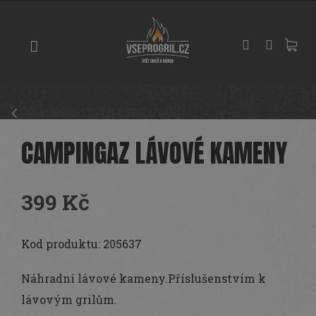
Přejít
GRILY
na
obsah
UDÍRNY
PIZZA
PECE
PŘÍSLUŠENSTVÍ NA GRILOVÁNÍ
UHLÍ
A
CAMPINGAZ LÁVOVÉ KAMENY
DŘEVO
PŘÍSLUŠENSTVÍ
399 Kč
KOŘENÍ
Měrná
A
cena:
Kod produktu: 205637
OMÁČKY
Náhradní lávové kameny.Příslušenstvím k
PEČENÍ
lávovým grilům.