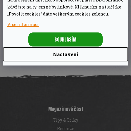
PŘÍSLUŠENSTVÍ
Kategorie
:
když jste na ty jemné bylinkové. Kliknutím na tlačítko
NA GRILOVÁNÍ
„Povolit cookies“ dáte veškerým cookies zelenou.
EAN
:
3138522056377
Více informací
Pro grilovací
plochu: 1500 cm2
:
SOUHLASÍM
Nastavení
Z
á
p
a
t
í
Magazínová část
Tipy & Triky
Recenze