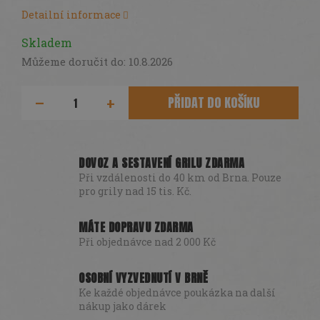
DÁRKY
Detailní informace
SEZÓNNÍ
Skladem
SLEVY
Můžeme doručit do:
10.8.2026
TERASA
PŘIDAT DO KOŠÍKU
POCHUTINY
Všechny
DOVOZ A SESTAVENÍ GRILU ZDARMA
produkty
Při vzdálenosti do 40 km od Brna. Pouze
Přihlášení
pro grily nad 15 tis. Kč.
MÁTE DOPRAVU ZDARMA
Při objednávce nad 2 000 Kč
OSOBNÍ VYZVEDNUTÍ V BRNĚ
Ke každé objednávce poukázka na další
nákup jako dárek