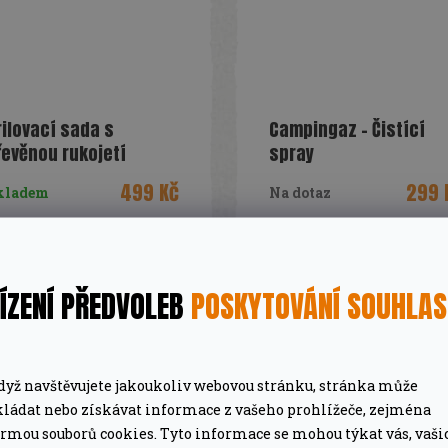
rilovací sada s
Campingaz - Čistící
řevěnou rukojetí
spray
ampingaz
499 Kč
299 
kladem
Na dotaz
DETAIL
DETAIL
ÍZENÍ PŘEDVOLEB
POSKYTOVÁNÍ SOUHLA
d produktu:2000030869 Veškeré
Kod produktu: 205643 Čistící
ilovací náčiní v jednom balení.
spray BIO od firmy Campingaz 
skvělým pomocníkem při
čištění...
dyž navštěvujete jakoukoliv webovou stránku, stránka může
kládat nebo získávat informace z vašeho prohlížeče, zejména
ormou souborů cookies. Tyto informace se mohou týkat vás, vaši