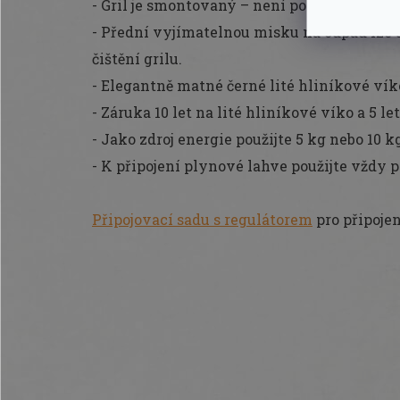
- Gril je smontovaný – není potřeba žádné n
- Přední vyjímatelnou misku na odpad lze u
čištění grilu.
- Elegantně matné černé lité hliníkové víko
- Záruka 10 let na lité hliníkové víko a 5 let
- Jako zdroj energie použijte 5 kg nebo 10 k
- K připojení plynové lahve použijte vždy
Připojovací sadu s regulátorem
pro připojen