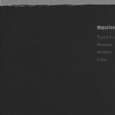
Z
á
p
a
t
Magazíno
í
Tipy & Tr
Recenze
Recepty
O nás