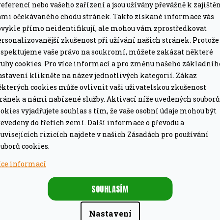
eferencí nebo vašeho zařízení a jsou užívány převážně k zajiště
ámi očekávaného chodu stránek. Takto získané informace vás
bvykle přímo neidentifikují, ale mohou vám zprostředkovat
KA
rsonalizovanější zkušenost při užívání našich stránek. Protože
espektujeme vaše právo na soukromí, můžete zakázat některé
ruhy cookies. Pro více informací a pro změnu našeho základníh
astavení klikněte na název jednotlivých kategorií. Zákaz
ěkterých cookies může ovlivnit vaši uživatelskou zkušenost
tránek a námi nabízené služby. Aktivací níže uvedených souborů
em, kteří chtějí zůstat flexibilní! Tento stolní gril
okies vyjadřujete souhlas s tím, že vaše osobní údaje mohou být
a to vše v kompaktním, přenosném balíčku. Intuitivně
evedeny do třetích zemí. Další informace o převodu a
uvisejících rizicích najdete v našich Zásadách pro používání
ěží z dokonale rovnoměrného rozložení tepla díky
uborů cookies.
é oceli.
íce informací
 jsou zachytávány do zásuvkového sběrače, který je
SOUHLASÍM
Nastavení