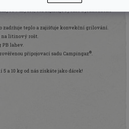
ářadí!
mýt i v myčce, což zajišťuje rychlé a jednoduché
 zadržuje teplo a zajišťuje konvekční grilování.
 na litinový rošt.
g PB lahev.
®
 prověřenou připojovací sadu Campingaz
.
í 5 a 10 kg od nás získáte jako dárek!