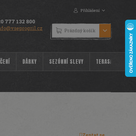
Přihlášení
0 777 132 800
nfo@vseprogril.cz
NÁKUPNÍ
Prázdný košík
KOŠÍK
ČENÍ
DÁRKY
SEZÓNNÍ SLEVY
TERASA
POC
Zeptat se