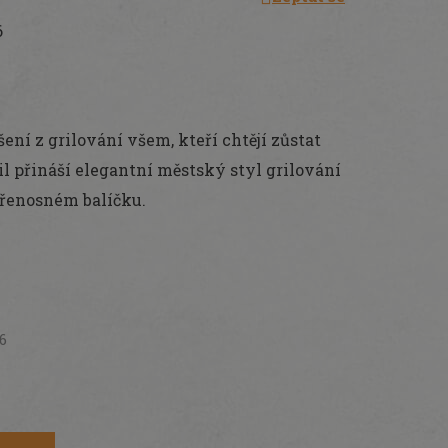
6
šení z grilování všem, kteří chtějí zůstat
ril přináší elegantní městský styl grilování
přenosném balíčku.
26