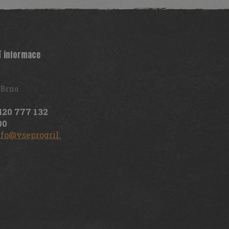
í informace
 Brno
420 777 132
00
nfo@vseprogril.cz