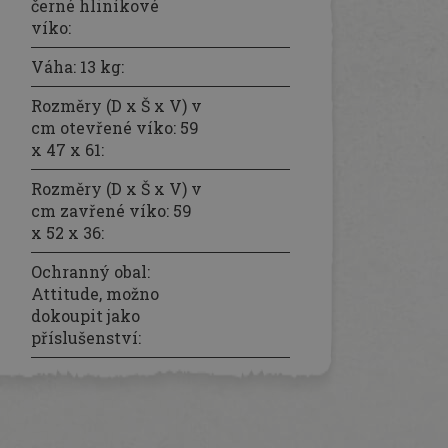
černé hliníkové
víko
:
Váha: 13 kg
:
Rozměry (D x Š x V) v
cm otevřené víko: 59
x 47 x 61
:
Rozměry (D x Š x V) v
cm zavřené víko: 59
x 52 x 36
:
Ochranný obal:
Attitude, možno
dokoupit jako
příslušenství
: