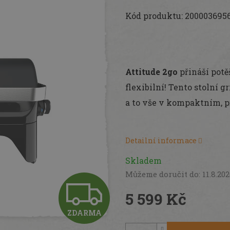
Kód produktu:
200003695
Attitude 2go
přináší potě
flexibilní! Tento stolní g
a to vše v kompaktním, 
Detailní informace
Skladem
Můžeme doručit do:
11.8.20
Z
5 599 Kč
ZDARMA
D
Měrná
cena: