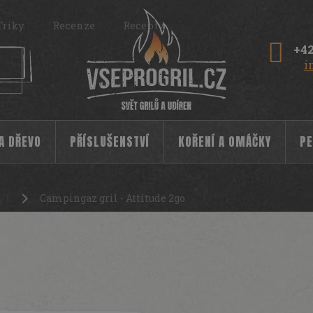
Triky
Recenze
Recepty
+42
i
 A DŘEVO
PŘÍSLUŠENSTVÍ
KOŘENÍ A OMÁČKY
PE
VÉ
Campingaz gril - Attitude 2go
9