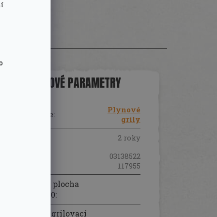
ní
o
DOPLŇKOVÉ PARAMETRY
Plynové
Kategorie
:
grily
Záruka
:
2 roky
03138522
EAN
:
117955
Grilovací plocha
(cm²): 1200
:
Rozměry grilovací