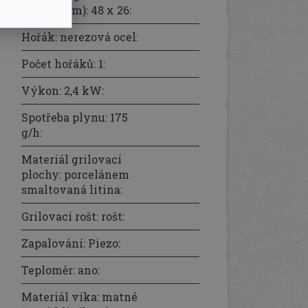
plochy (cm): 48 x 26
:
Hořák: nerezová ocel
:
Počet hořáků: 1
:
Výkon: 2,4 kW
:
Spotřeba plynu: 175
g/h
:
Materiál grilovací
plochy: porcelánem
smaltovaná litina
:
Grilovací rošt: rošt
:
Zapalování: Piezo
:
Teploměr: ano
:
Materiál víka: matné