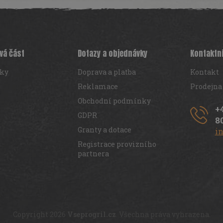
vá část
Dotazy a objednávky
Kontaktn
iky
Doprava a platba
Kontakt
Reklamace
Prodejna
Obchodní podmínky
+
GDPR
8
Granty a dotace
i
Registrace provizního
partnera
Copyright 2026
Vseprogril.cz
. Všechna práva vyhrazena.