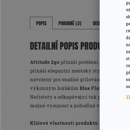
pr
v
o
POPIS
PODOBNÉ (3)
DISKUZE
ZNAČ
pe
r
d
DETAILNÍ POPIS PRODUKTU
n
n
s
Attitude 2go
přináší potěšení z grilování vš
co
přináší elegantní městský styl grilování 
př
so
navržený pro snadné grilování kdekoliv, t
so
výkonným hořákům
Blue Flame
z nerezov
V
Nečistoty a odkapávající tuk při grilování
možné vysunout a pohodlně vylít a umýt.
Klíčové vlastnosti produktu: