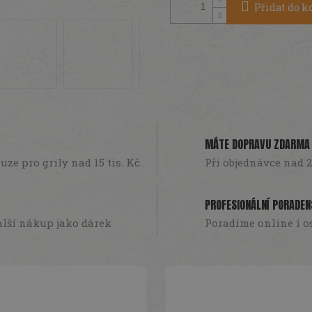
Přidat do k
A
R
M
MÁTE DOPRAVU ZDARMA
ze pro grily nad 15 tis. Kč.
Při objednávce nad 2
A
PROFESIONÁLNÍ PORADEN
lší nákup jako dárek
Poradíme online i o