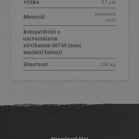
výška
:
3,7 cm
nerezová
Materiál
:
ocel
kompatibilní s
univerzálním
zdvihačem 60745 (není
součástí balení)
:
Hmotnost
:
0,58 kg
Z
á
p
a
t
í