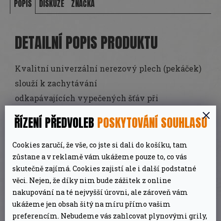
POPIS
DISKUZE
ZNAČKA
DETAILNÍ POPIS PRODUKTU
Kvalitní univerzální nerezový plech (pekáček)
slouží k zachytávání
odkapávajících vypečených šťáv při
rožnění masa. Ale lze jej také použít jako
ŘÍZENÍ PŘEDVOLEB
POSKYTOVÁNÍ SOUHLASU
klasický pekáč při přípravě masa či zeleniny
přímo v grilu. Skvěle se hodí i při marinování či
Cookies zaručí, že vše, co jste si dali do košíku, tam
samotném servírování již hotových
zůstane a v reklamě vám ukážeme pouze to, co vás
skutečně zajímá. Cookies zajistí ale i další podstatné
pokrmů. Pekáč je možné kombinovat
věci. Nejen, že díky nim bude zážitek z online
se stojanem na žebírka
62602.
Kompatibilní je s
nakupování na té nejvyšší úrovni, ale zároveň vám
univerzálním zdvihačem
60745
.
ukážeme jen obsah šitý na míru přímo vašim
preferencím. Nebudeme vás zahlcovat plynovými grily,