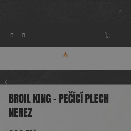
Přejít
na
obsah
NÁKU
KOŠÍK
PEČENÍ
BROIL KING - PEČÍCÍ PLECH
NEREZ