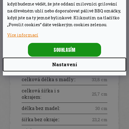
když budeme vědět, že jste oddaní milovníci grilování
na dřevěném uhlí nebo doporučovat pálivé BBQ omáčky,
DOPLŇKOVÉ PARAMETRY
když jste na ty jemné bylinkové. Kliknutím na tlačítko
„Povolit cookies“ dáte veškerým cookies zelenou.
Pomůcky a
Kategorie
:
potřeby na
Více informací
pečení
SOUHLASÍM
Záruka
:
2 roky
00601626310
Nastavení
EAN
:
61
celková délka s madly:
:
33,8 cm
celková šířka i s
25,7 cm
okrajem
:
délka bez madel
:
30 cm
šířka bez okraje:
:
23,2 cm