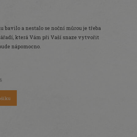
 bavilo a nestalo se noční můrou je třeba
ářadí, která Vám při Vaší snaze vytvořit
 bude nápomocno.
26
ošíku