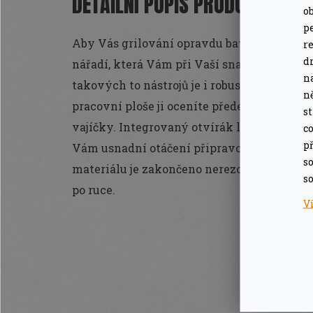
DETAILNÍ POPIS PRODUKTU
o
pe
Aby Vás grilování opravdu bavilo a nestalo
r
d
nářadí, která Vám při Vaší snaze vytvořit
n
takových to nástrojů je i robustní nerezov
n
pracovní ploše ji oceníte především při ma
s
vajíčky. Integrovaný otvírák lahví piva pot
co
př
Vám usnadní otáčení připravovaných special
so
materiálu je zakončeno nerezovým očkem p
so
po ruce.
V