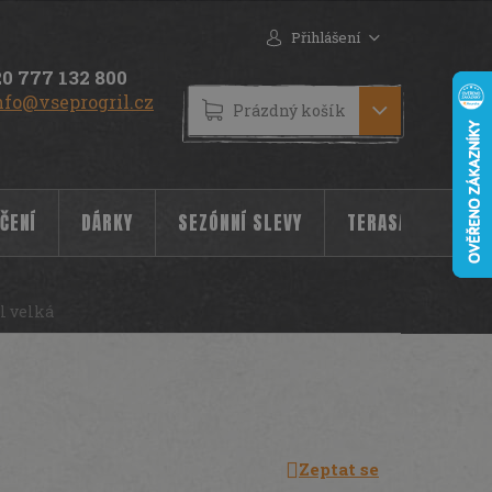
Přihlášení
0 777 132 800
nfo@vseprogril.cz
NÁKUPNÍ
Prázdný košík
KOŠÍK
ČENÍ
DÁRKY
SEZÓNNÍ SLEVY
TERASA
POC
l velká
Zeptat se