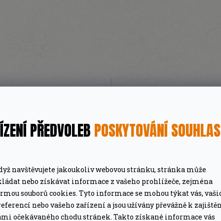
MÁTE DOPRAVU ZDARMA
ze pro grily nad 15 tis. Kč.
Při objednávce nad 2
ÍZENÍ PŘEDVOLEB
POSKYTOVÁNÍ SOUHLA
PROFESIONÁLNÍ PORADEN
lší nákup jako dárek
Poradíme online i o
dyž navštěvujete jakoukoliv webovou stránku, stránka může
kládat nebo získávat informace z vašeho prohlížeče, zejména
ormou souborů cookies. Tyto informace se mohou týkat vás, vaši
eferencí nebo vašeho zařízení a jsou užívány převážně k zajiště
ámi očekávaného chodu stránek. Takto získané informace vás