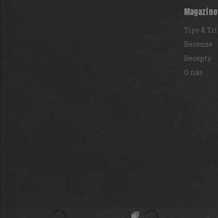
t
Magazíno
í
Tipy & Tr
Recenze
Recepty
O nás