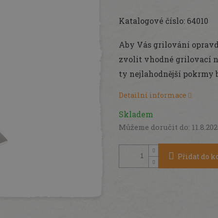
Měrná
cena:
Katalogové číslo: 64010
Aby Vás grilování opravdu
zvolit vhodné grilovací n
ty nejlahodnější pokrmy
Detailní informace
Skladem
Můžeme doručit do:
11.8.20
Přidat do k