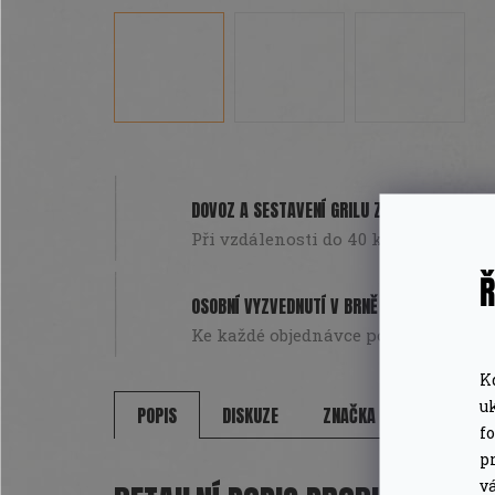
DOVOZ A SESTAVENÍ GRILU ZDARMA
Při vzdálenosti do 40 km od Brna. Pou
Ř
OSOBNÍ VYZVEDNUTÍ V BRNĚ
Ke každé objednávce poukázka na da
K
u
POPIS
DISKUZE
ZNAČKA
f
pr
v