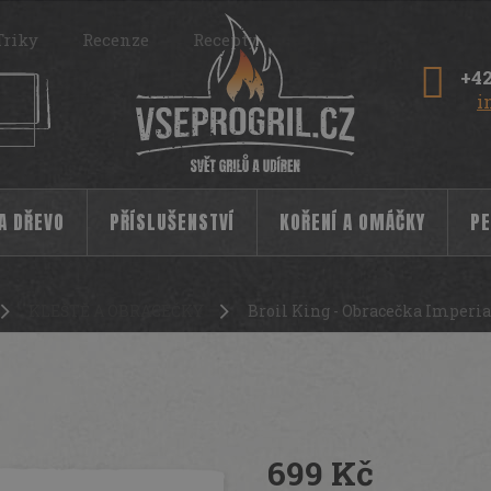
Triky
Recenze
Recepty
+42
i
 A DŘEVO
PŘÍSLUŠENSTVÍ
KOŘENÍ A OMÁČKY
PE
KLEŠTĚ A OBRACEČKY
Broil King - Obracečka Imperia
velká
3542
699 Kč