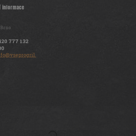
í informace
 Brno
420 777 132
00
nfo@vseprogril.cz