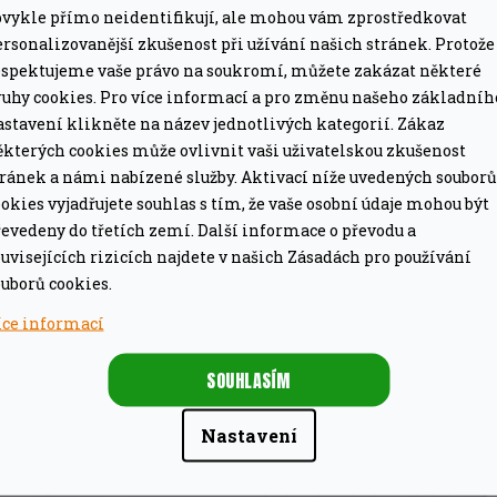
bvykle přímo neidentifikují, ale mohou vám zprostředkovat
rsonalizovanější zkušenost při užívání našich stránek. Protože
 se noční můrou je třeba zvolit vhodné grilovací
espektujeme vaše právo na soukromí, můžete zakázat některé
ruhy cookies. Pro více informací a pro změnu našeho základníh
 ty nejlahodnější pokrmy bude nápomocno. Jedním z
astavení klikněte na název jednotlivých kategorií. Zákaz
á obracečka Broil King Imperial. Díky opravdu dlouhé
ěkterých cookies může ovlivnit vaši uživatelskou zkušenost
nipulaci s většími kusy masa, hamburgery, sýry či
tránek a námi nabízené služby. Aktivací níže uvedených souborů
ěší nejen pivaře. Dlouhá rukojeť
okies vyjadřujete souhlas s tím, že vaše osobní údaje mohou být
evedeny do třetích zemí. Další informace o převodu a
it i v zadní části grilu. Madlo z odolného
uvisejících rizicích najdete v našich Zásadách pro používání
ro snadné zavěšení, obracečku tak budete mít stále
uborů cookies.
íce informací
SOUHLASÍM
Nastavení