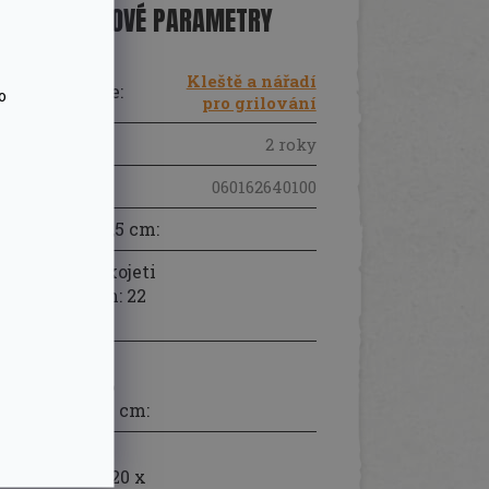
DOPLŇKOVÉ PARAMETRY
Kleště a nářadí
Kategorie
:
o
pro grilování
Záruka
:
2 roky
EAN
:
060162640100
délka: 48,5 cm
:
délka rukojeti
s madlem: 22
cm
:
délka
odolného
madla: 17 cm
:
rozměry
lopatky: 20 x