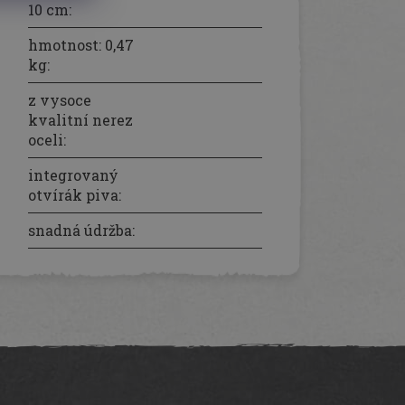
10 cm
:
hmotnost: 0,47
kg
:
z vysoce
kvalitní nerez
oceli
:
integrovaný
otvírák piva
:
snadná údržba
: