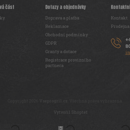
vá část
Dotazy a objednávky
Kontaktn
iky
Doprava a platba
Kontakt
Reklamace
Prodejna
Obchodní podmínky
+
GDPR
8
Granty a dotace
i
Registrace provizního
partnera
Copyright 2026
Vseprogril.cz
. Všechna práva vyhrazena.
Vytvořil Shoptet