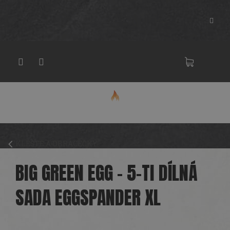
Přejít
na
obsah
NÁKU
KOŠÍK
KLEŠTĚ A OBRACEČKY
BIG GREEN EGG - 5-TI DÍLNÁ
SADA EGGSPANDER XL