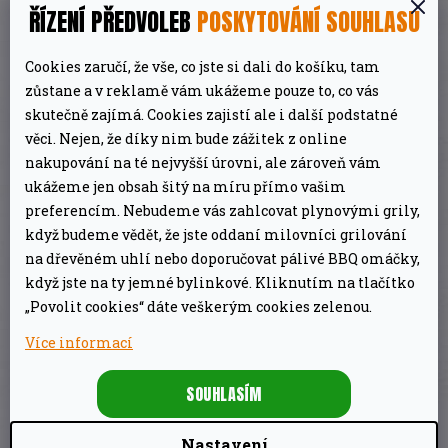
promyšlená sada se skládá z dvoudílného
ŘÍZENÍ PŘEDVOLEB
POSKYTOVÁNÍ SOUHLASU
víceúrovňového stojanu, konvEGGtor koše a 2
nerezových polovičních mřížek – díky čemuž je
Cookies zaručí, že vše, co jste si dali do košíku, tam
zůstane a v reklamě vám ukážeme pouze to, co vás
sada EGGspander Kit dokonalým základním
skutečně zajímá. Cookies zajistí ale i další podstatné
balíčkem pro všechny nadšence EGG.
věci. Nejen, že díky nim bude zážitek z online
nakupování na té nejvyšší úrovni, ale zároveň vám
Sada se skládá z dvoudílného
ukážeme jen obsah šitý na míru přímo vašim
víceúrovňového roštu, nerezového koše
preferencím. Nebudeme vás zahlcovat plynovými grily,
pro konvektor a 2 polovičních nerezových
když budeme vědět, že jste oddaní milovníci grilování
na dřevěném uhlí nebo doporučovat pálivé BBQ omáčky,
roštů
když jste na ty jemné bylinkové. Kliknutím na tlačítko
Sada grilovacích roštů umožňuje používat
„Povolit cookies“ dáte veškerým cookies zelenou.
různé grilovací techniky a metody (přímé
Více informací
a nepřímé grilování, uzení, ohřívání apod.),
což výrazně rozšíří uživatelské rozhraní
SOUHLASÍM
vašeho grilu
Nastavení