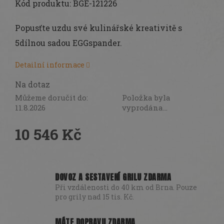
Kód produktu:
BGE-121226
Popusťte uzdu své kulinářské kreativitě s
5dílnou sadou EGGspander.
Detailní informace
Na dotaz
Můžeme doručit do:
Položka byla
11.8.2026
vyprodána…
10 546 Kč
Měrná
cena:
DOVOZ A SESTAVENÍ GRILU ZDARMA
Při vzdálenosti do 40 km od Brna. Pouze
pro grily nad 15 tis. Kč.
MÁTE DOPRAVU ZDARMA