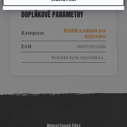
DOPLŇKOVÉ PARAMETRY
Kleště a nářadí pro
Kategorie
:
grilování
EAN
:
0665719121226
Položka byla vyprodána…
Z
á
p
a
t
í
Magazínová část