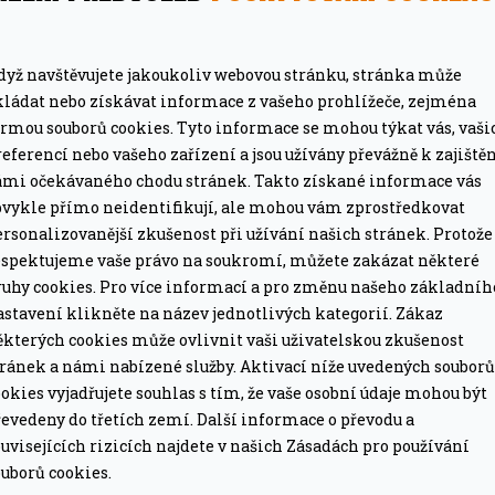
dyž navštěvujete jakoukoliv webovou stránku, stránka může
kládat nebo získávat informace z vašeho prohlížeče, zejména
ormou souborů cookies. Tyto informace se mohou týkat vás, vaši
eferencí nebo vašeho zařízení a jsou užívány převážně k zajiště
ámi očekávaného chodu stránek. Takto získané informace vás
bvykle přímo neidentifikují, ale mohou vám zprostředkovat
MÁTE DOPRAVU ZDARMA
rsonalizovanější zkušenost při užívání našich stránek. Protože
ze pro grily nad 15 tis. Kč.
Při objednávce nad 2
espektujeme vaše právo na soukromí, můžete zakázat některé
ruhy cookies. Pro více informací a pro změnu našeho základníh
PROFESIONÁLNÍ PORADEN
astavení klikněte na název jednotlivých kategorií. Zákaz
lší nákup jako dárek
Poradíme online i o
ěkterých cookies může ovlivnit vaši uživatelskou zkušenost
tránek a námi nabízené služby. Aktivací níže uvedených souborů
okies vyjadřujete souhlas s tím, že vaše osobní údaje mohou být
evedeny do třetích zemí. Další informace o převodu a
uvisejících rizicích najdete v našich Zásadách pro používání
uborů cookies.