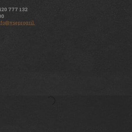
420 777 132
00
nfo@vseprogril.cz