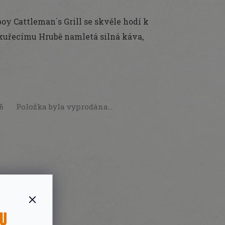
oy Cattleman´s Grill se skvěle hodí k
kuřecímu Hrubě namletá silná káva,
26
Položka byla vyprodána…
SU