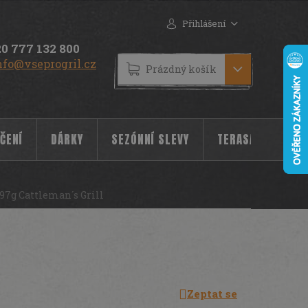
Přihlášení
0 777 132 800
nfo@vseprogril.cz
NÁKUPNÍ
Prázdný košík
KOŠÍK
ČENÍ
DÁRKY
SEZÓNNÍ SLEVY
TERASA
POC
97g Cattleman´s Grill
Zeptat se