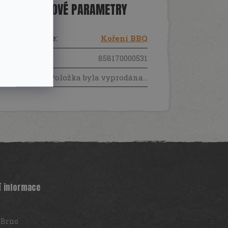
DOPLŇKOVÉ PARAMETRY
Kategorie
:
Koření BBQ
EAN
:
858170000531
Položka byla vyprodána…
í informace
 Brno