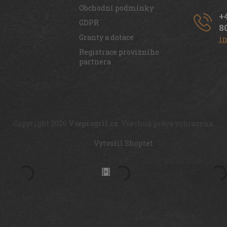
Obchodní podmínky
+
GDPR
8
Granty a dotace
i
Registrace provizního
partnera
Copyright 2026
Vseprogril.cz
. Všechna práva vyhrazena.
Vytvořil Shoptet