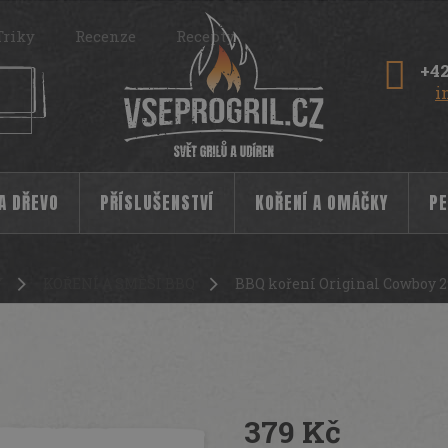
Triky
Recenze
Recepty
+42
i
 A DŘEVO
PŘÍSLUŠENSTVÍ
KOŘENÍ A OMÁČKY
PE
Y
KOŘENÍ A SMĚSI BBQ
BBQ koření Original Cowboy 2
 Cattleman´s Grill
18012
379 Kč