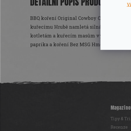
DETAILNÍ POPIS PRODUKTU
V
BBQ koření Original Cowboy Cattleman´s Gr
kuřecímu Hrubě namletá silná káva, surový
kotletám a kuřecím masům výraznou chuť. Sl
paprika a koření Bez MSG Hmotnost 297g
Z
á
p
a
t
Magazíno
í
Tipy & Tr
Recenze