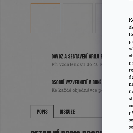
K
u
f
pr
v
o
DOVOZ A SESTAVENÍ GRILU ZDARMA
pe
Při vzdálenosti do 40 km od Brna. Pou
r
d
OSOBNÍ VYZVEDNUTÍ V BRNĚ
n
Ke každé objednávce poukázka na da
n
s
co
POPIS
DISKUZE
př
so
so