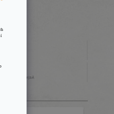
ch
ní
 000 Kč
o
STVÍ
sobně na prodejně.