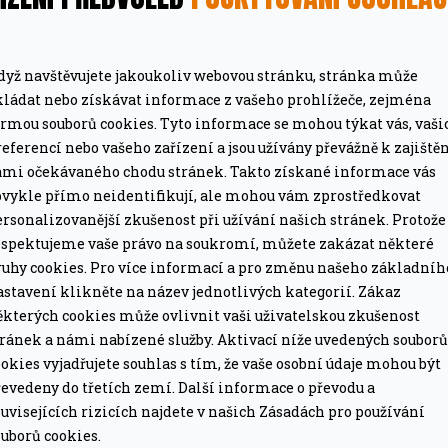
dyž navštěvujete jakoukoliv webovou stránku, stránka může
MÁTE DOPRAVU ZDARMA
kládat nebo získávat informace z vašeho prohlížeče, zejména
ormou souborů cookies. Tyto informace se mohou týkat vás, vaši
ze pro grily nad 15 tis. Kč.
Při objednávce nad 2
eferencí nebo vašeho zařízení a jsou užívány převážně k zajiště
ámi očekávaného chodu stránek. Takto získané informace vás
PROFESIONÁLNÍ PORADEN
bvykle přímo neidentifikují, ale mohou vám zprostředkovat
lší nákup jako dárek
Poradíme online i o
rsonalizovanější zkušenost při užívání našich stránek. Protože
espektujeme vaše právo na soukromí, můžete zakázat některé
ruhy cookies. Pro více informací a pro změnu našeho základníh
astavení klikněte na název jednotlivých kategorií. Zákaz
ěkterých cookies může ovlivnit vaši uživatelskou zkušenost
tránek a námi nabízené služby. Aktivací níže uvedených souborů
okies vyjadřujete souhlas s tím, že vaše osobní údaje mohou být
evedeny do třetích zemí. Další informace o převodu a
uvisejících rizicích najdete v našich Zásadách pro používání
jíčkům, smažené zelenině, ke květáku, k BBQ, ke
uborů cookies.