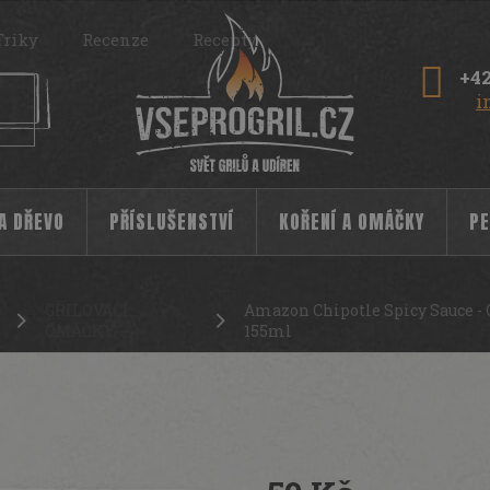
Triky
Recenze
Recepty
+42
i
 A DŘEVO
PŘÍSLUŠENSTVÍ
KOŘENÍ A OMÁČKY
PE
GRILOVACÍ
Amazon Chipotle Spicy Sauce - 
OMÁČKY
155ml
máčka z chipotle papriček (mírně pálivá)