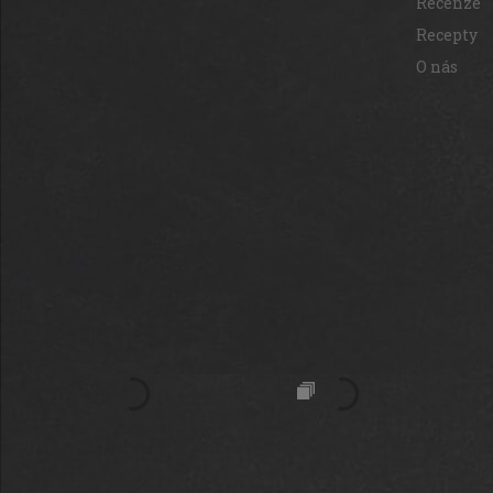
Recenze
Recepty
O nás