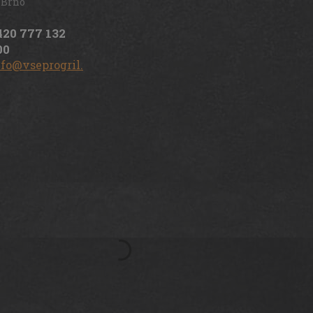
 Brno
420 777 132
00
nfo@vseprogril.cz