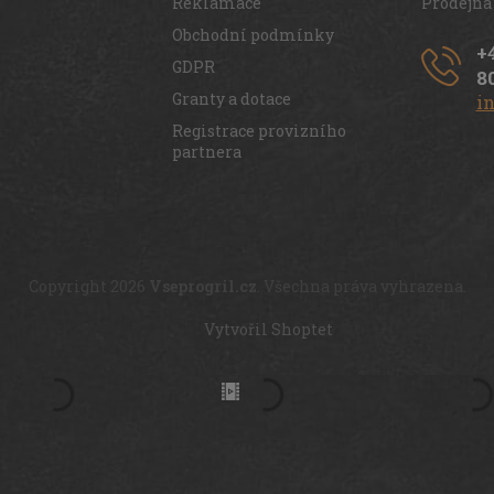
Reklamace
Prodejna
Obchodní podmínky
+
GDPR
8
Granty a dotace
i
Registrace provizního
partnera
Copyright 2026
Vseprogril.cz
. Všechna práva vyhrazena.
Vytvořil Shoptet