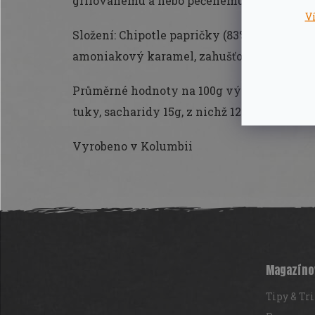
grilovanému a nebo pečenému masu.
V
Složení: Chipotle papričky (83%), cukr, sůl, 
amoniakový karamel, zahušťovadlo: xant
Průměrné hodnoty na 100g výrobku: Energie 
tuky, sacharidy 15g, z nichž 12g jsou cukry, 
Vyrobeno v Kolumbii
Z
á
p
a
t
Magazíno
í
Tipy & Tr