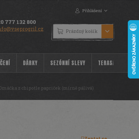
Přihlášení
0 777 132 800
nfo@vseprogril.cz
NÁKUPNÍ
Prázdný košík
KOŠÍK
ČENÍ
DÁRKY
SEZÓNNÍ SLEVY
TERASA
POC
Omáčka z chipotle papriček (mírně pálivá)
 155ml
10471
Zeptat se