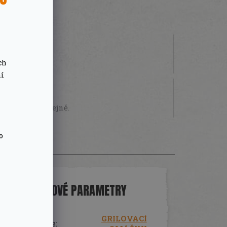
ch
 000 Kč
ní
STVÍ
sobně na prodejně.
o
DOPLŇKOVÉ PARAMETRY
GRILOVACÍ
Kategorie
: