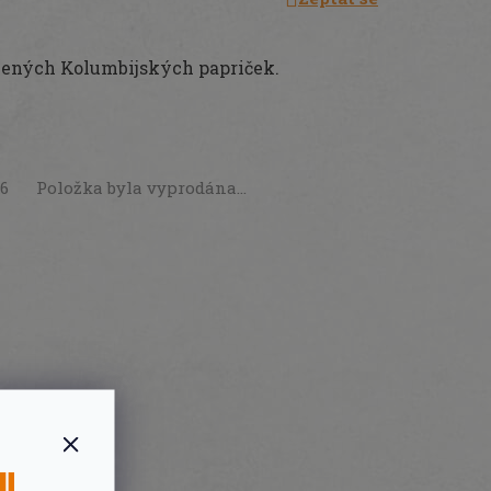
zených Kolumbijských papriček.
26
Položka byla vyprodána…
SU