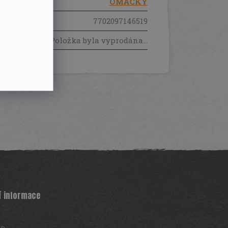
OMÁČKY
EAN
:
7702097146519
Položka byla vyprodána…
í informace