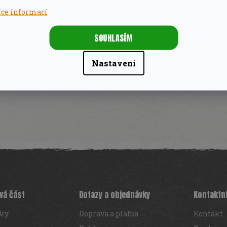
íce informací
koření (česnek, cibule), lihový ocet, barvivo:
SOUHLASÍM
hanová guma.
Nastavení
276kJ / 66kcal, tuky 0.3g, z nichž 0g jsou nasycené
bílkoviny 0.6g, sůl 6.8g.
vá část
Dotazy a objednávky
Kontaktn
iky
Doprava a platba
Kontakt