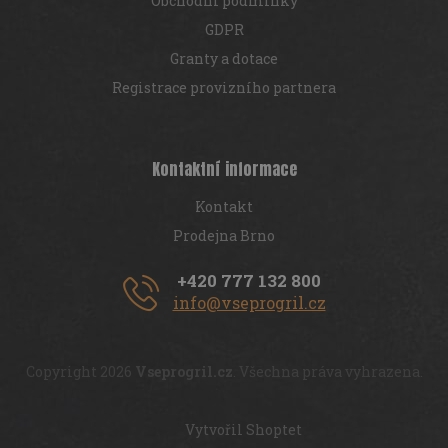
Obchodní podmínky
GDPR
Granty a dotace
Registrace provizního partnera
Kontaktní informace
Kontakt
Prodejna Brno
+420 777 132 800
info@vseprogril.cz
Copyright 2026
Vseprogril.cz
. Všechna práva vyhrazena.
Vytvořil Shoptet