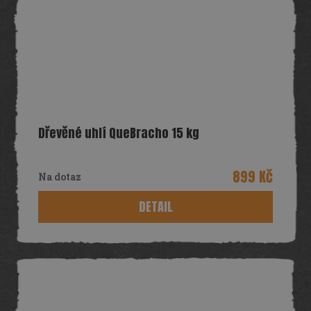
Dřevěné uhlí QueBracho 15 kg
899 Kč
Na dotaz
DETAIL