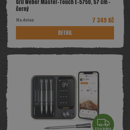
Gril Weber Master-Touch E-5750, 57 cm -
A
černý
R
7 349 Kč
Na dotaz
M
DETAIL
A
Z
ZDARMA