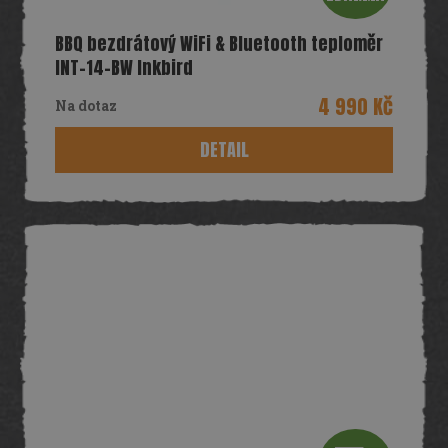
D
BBQ bezdrátový WiFi & Bluetooth teploměr
A
INT-14-BW Inkbird
R
4 990 Kč
Na dotaz
M
DETAIL
A