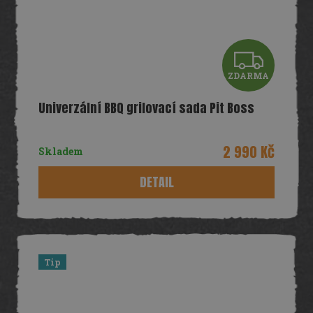
Z
ZDARMA
D
Univerzální BBQ grilovací sada Pit Boss
A
R
2 990 Kč
Skladem
M
DETAIL
A
Tip