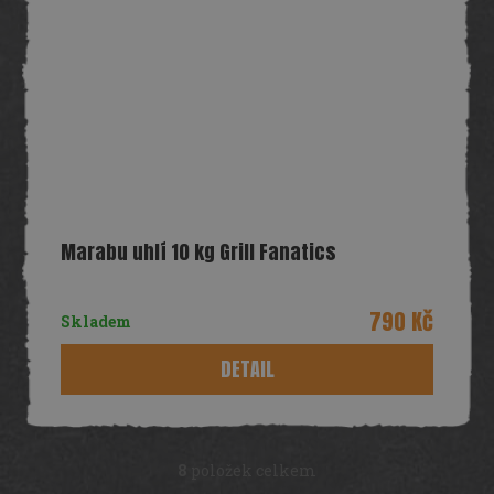
Marabu uhlí 10 kg Grill Fanatics
790 Kč
Skladem
DETAIL
8
položek celkem
O