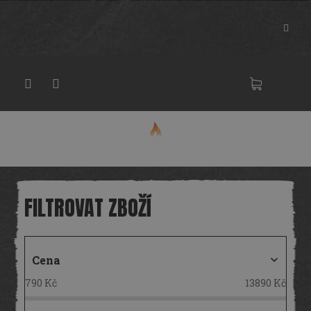
Přejít
na
obsah
NÁKU
KOŠÍK
Cena
790
Kč
13890
Kč