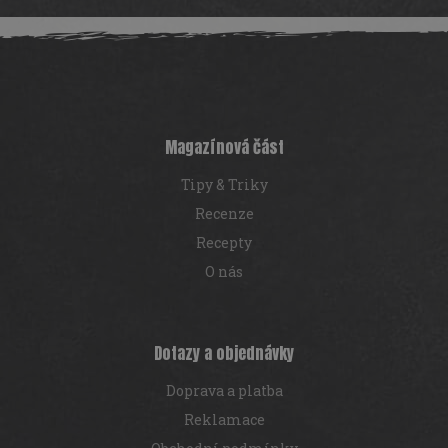
v
Z
l
á
á
d
p
a
a
c
t
í
í
p
Magazínová část
r
v
Tipy & Triky
k
y
Recenze
v
Recepty
ý
p
O nás
i
s
u
Dotazy a objednávky
Doprava a platba
Reklamace