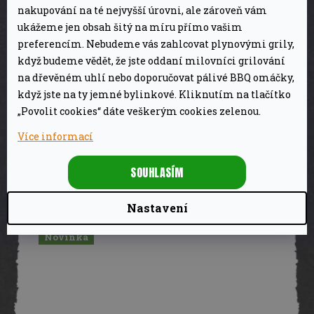
nakupování na té nejvyšší úrovni, ale zároveň vám
Z
ukážeme jen obsah šitý na míru přímo vašim
preferencím. Nebudeme vás zahlcovat plynovými grily,
ZDARMA
D
když budeme vědět, že jste oddaní milovníci grilování
na dřevěném uhlí nebo doporučovat pálivé BBQ omáčky,
BBQ bezdrátový WiFi & Bluetooth teploměr
A
když jste na ty jemné bylinkové. Kliknutím na tlačítko
INT-12-BW Inkbird
„Povolit cookies“ dáte veškerým cookies zelenou.
R
2 990 Kč
Na dotaz
Více informací
M
DETAIL
SOUHLASÍM
A
Nastavení
Novinka