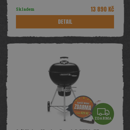
R
13 890 Kč
Skladem
M
DETAIL
A
Z
ZDARMA
D