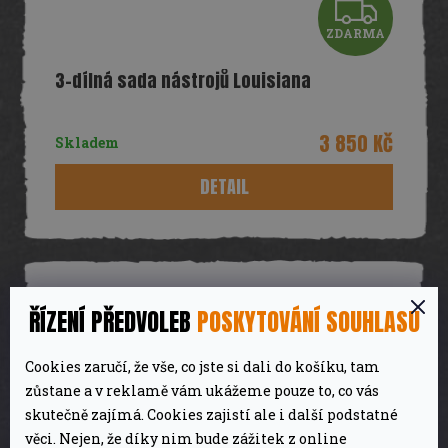
Z
ZDARMA
D
3-dílná sada nástrojů Louisiana
A
R
3 850 Kč
Skladem
M
DETAIL
A
ŘÍZENÍ PŘEDVOLEB
POSKYTOVÁNÍ SOUHLASU
Cookies zaručí, že vše, co jste si dali do košíku, tam
zůstane a v reklamě vám ukážeme pouze to, co vás
skutečně zajímá. Cookies zajistí ale i další podstatné
věci. Nejen, že díky nim bude zážitek z online