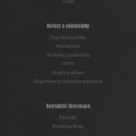
p
O nás
i
s
u
Dotazy a objednávky
Doprava a platba
Reklamace
Obchodní podmínky
GDPR
Granty a dotace
Registrace provizního partnera
Kontaktní informace
Kontakt
Prodejna Brno