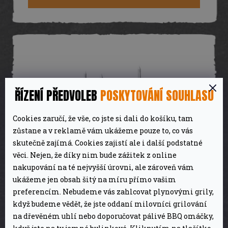
A
ŘÍZENÍ PŘEDVOLEB
POSKYTOVÁNÍ SOUHLASU
Cookies zaručí, že vše, co jste si dali do košíku, tam
zůstane a v reklamě vám ukážeme pouze to, co vás
skutečně zajímá. Cookies zajistí ale i další podstatné
věci. Nejen, že díky nim bude zážitek z online
nakupování na té nejvyšší úrovni, ale zároveň vám
ukážeme jen obsah šitý na míru přímo vašim
Vidlice na rotiserii UG Grill
preferencím. Nebudeme vás zahlcovat plynovými grily,
když budeme vědět, že jste oddaní milovníci grilování
na dřevěném uhlí nebo doporučovat pálivé BBQ omáčky,
390 Kč
Skladem