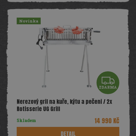
Novinka
Z
ZDARMA
D
Nerezový gril na kuře, kýtu a pečeni / 2x
A
Rotisserie UG Grill
R
14 990 Kč
Skladem
M
DETAIL