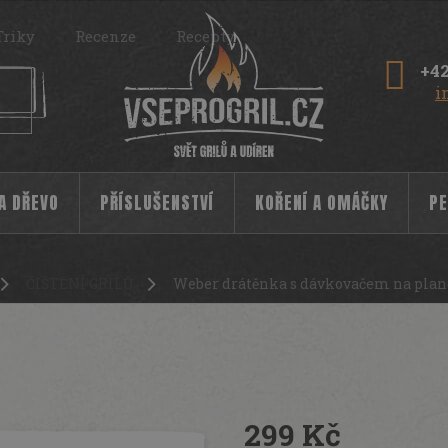
Triky
Recenze
Recepty
+42
i
 A DŘEVO
PŘÍSLUŠENSTVÍ
KOŘENÍ A OMÁČKY
PE
ČIŠTĚNÍ GRILŮ
Weber drátěnka s dávkovačem na pla
na planchu
12435
299 Kč