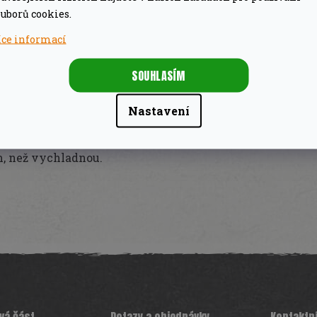
uborů cookies.
íce informací
ání hladký povrch planchy. Stačí položit drátěnku
 rukojeti uvolnit čisticí prostředek.
SOUHLASÍM
nerezových vláken
, se kterými jednoduše
Nastavení
m
nepoškrábete ani litinový povrch
.
m, než vychladnou.