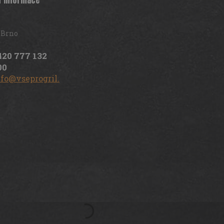
í informace
 Brno
420 777 132
00
nfo@vseprogril.cz