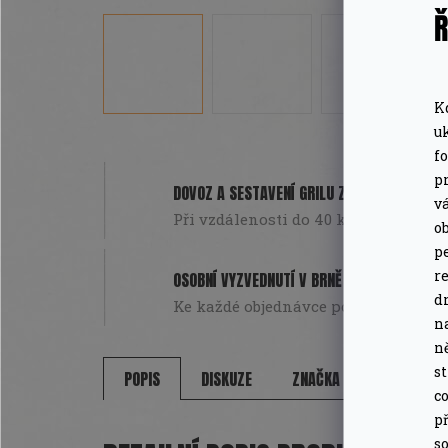
Ř
K
u
f
pr
DOVOZ A SESTAVENÍ GRILU ZDARMA
v
Při vzdálenosti do 40 km od Brna. Pou
o
pe
r
OSOBNÍ VYZVEDNUTÍ V BRNĚ
d
Ke každé objednávce poukázka na da
n
n
s
POPIS
DISKUZE
ZNAČKA
co
př
so