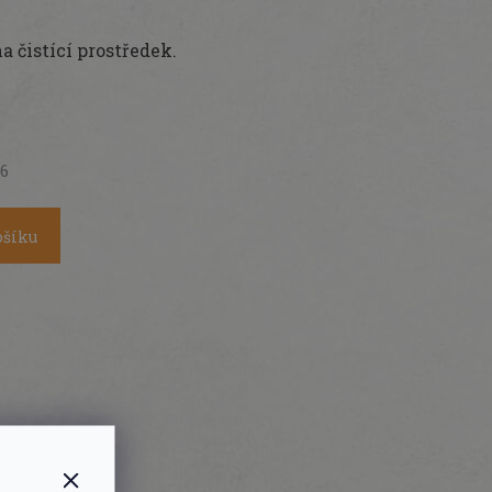
 čistící prostředek.
26
ošíku