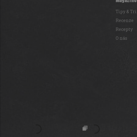
Magazíno
í
Tipy & Tr
Recenze
Recepty
O nás