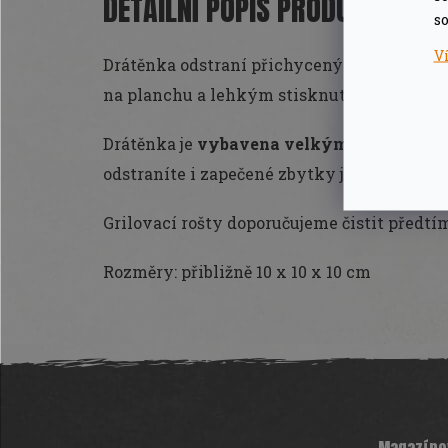
DETAILNÍ POPIS PRODUKTU
so
V
Drátěnka odstraní přichycený pokrm a ochr
na planchu a lehkým stisknutím tlačítka na
Drátěnka je
vybavena velkým množstvím 
odstraníte i zapečené zbytky jídla a přito
Grilovací rošty doporučujeme čistit předtí
Rozměry:
přibližně 10 x 10 x 10 cm
Z
á
p
a
t