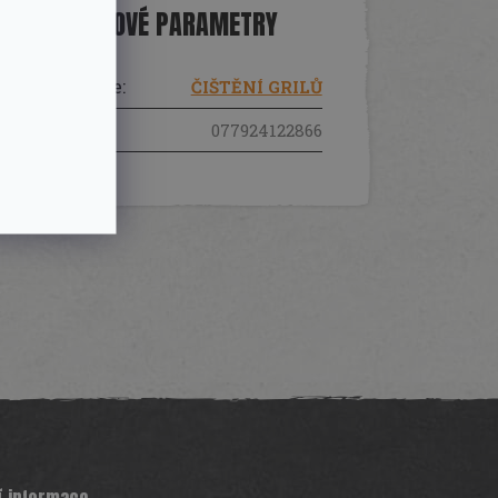
DOPLŇKOVÉ PARAMETRY
Kategorie
:
ČIŠTĚNÍ GRILŮ
EAN
:
077924122866