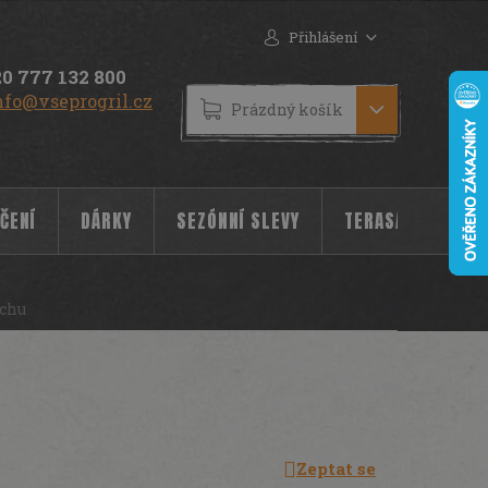
Přihlášení
0 777 132 800
nfo@vseprogril.cz
NÁKUPNÍ
Prázdný košík
KOŠÍK
ČENÍ
DÁRKY
SEZÓNNÍ SLEVY
TERASA
POC
nchu
Zeptat se