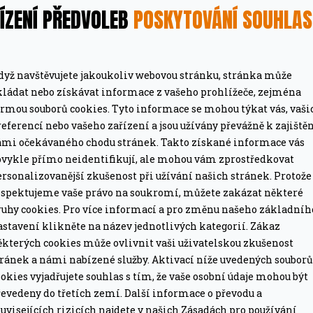
ÍZENÍ PŘEDVOLEB
POSKYTOVÁNÍ SOUHLA
dyž navštěvujete jakoukoliv webovou stránku, stránka může
kládat nebo získávat informace z vašeho prohlížeče, zejména
ormou souborů cookies. Tyto informace se mohou týkat vás, vaši
eferencí nebo vašeho zařízení a jsou užívány převážně k zajiště
MÁTE DOPRAVU ZDARMA
ámi očekávaného chodu stránek. Takto získané informace vás
ze pro grily nad 15 tis. Kč.
Při objednávce nad 2
bvykle přímo neidentifikují, ale mohou vám zprostředkovat
rsonalizovanější zkušenost při užívání našich stránek. Protože
espektujeme vaše právo na soukromí, můžete zakázat některé
PROFESIONÁLNÍ PORADEN
ruhy cookies. Pro více informací a pro změnu našeho základníh
lší nákup jako dárek
Poradíme online i o
astavení klikněte na název jednotlivých kategorií. Zákaz
ěkterých cookies může ovlivnit vaši uživatelskou zkušenost
tránek a námi nabízené služby. Aktivací níže uvedených souborů
okies vyjadřujete souhlas s tím, že vaše osobní údaje mohou být
evedeny do třetích zemí. Další informace o převodu a
uvisejících rizicích najdete v našich Zásadách pro používání