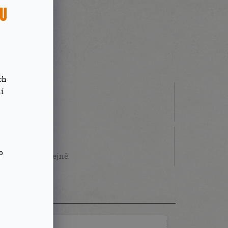
SU
ch
ní
 000 Kč
STVÍ
o
sobně na prodejně.