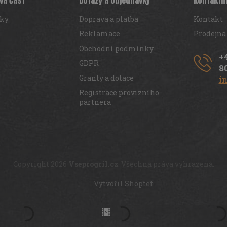
vá část
Dotazy a objednávky
Kontaktn
iky
Doprava a platba
Kontakt
Reklamace
Prodejna
Obchodní podmínky
+
GDPR
8
Granty a dotace
i
Registrace provizního
partnera
Copyright 2026
Vseprogril.cz
. Všechna práva vyhrazena.
Vytvořil Shoptet