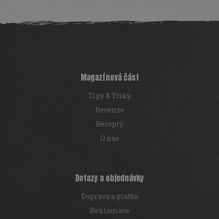
Z
á
p
a
t
í
Magazínová část
Tipy & Triky
Recenze
Recepty
O nás
Dotazy a objednávky
Doprava a platba
Reklamace