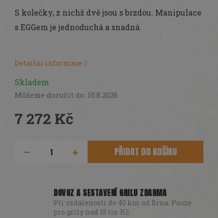
DÁRKY
S kolečky, z nichž dvě jsou s brzdou. Manipulace
SEZÓNNÍ
s EGGem je jednoduchá a snadná.
SLEVY
TERASA
Detailní informace
POCHUTINY
Skladem
Můžeme doručit do:
10.8.2026
Všechny
produkty
7 272 Kč
Přihlášení
Měrná
cena:
PŘIDAT DO KOŠÍKU
DOVOZ A SESTAVENÍ GRILU ZDARMA
Při vzdálenosti do 40 km od Brna. Pouze
pro grily nad 15 tis. Kč.