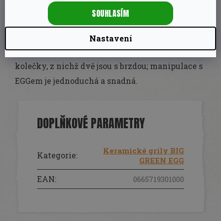
Umístěním Big Green Egg do pojízdného stojanu
SOUHLASÍM
se EGG nachází v ideální výšce pro užívání.
Stojany jsou vyrobené z povrchově upravené
Nastavení
pozinkované oceli (černá barva) a vybavené
kolečky, z nichž dvě jsou s brzdou; manipulace s
EGGem je jednoduchá a snadná.
DOPLŇKOVÉ PARAMETRY
Keramické grily BIG
Kategorie
:
GREEN EGG
EAN
:
0665719301000