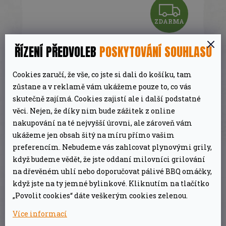
Z
ZDARMA
D
Gril na dřevěné uhlí Big Green Egg
A
ŘÍZENÍ PŘEDVOLEB
POSKYTOVÁNÍ SOUHLASU
Large
R
49 492 Kč
Cookies zaručí, že vše, co jste si dali do košíku, tam
Skladem
zůstane a v reklamě vám ukážeme pouze to, co vás
M
skutečně zajímá. Cookies zajistí ale i další podstatné
DETAIL
A
věci. Nejen, že díky nim bude zážitek z online
nakupování na té nejvyšší úrovni, ale zároveň vám
ukážeme jen obsah šitý na míru přímo vašim
preferencím. Nebudeme vás zahlcovat plynovými grily,
když budeme vědět, že jste oddaní milovníci grilování
POPIS
DISKUZE
ZNAČKA
na dřevěném uhlí nebo doporučovat pálivé BBQ omáčky,
když jste na ty jemné bylinkové. Kliknutím na tlačítko
„Povolit cookies“ dáte veškerým cookies zelenou.
DETAILNÍ POPIS PRODUKTU
Více informací