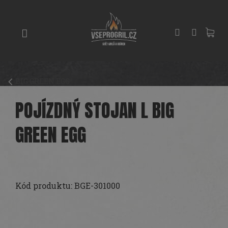
Přejít
GRILY
na
obsah
UDÍRNY
PIZZA
PECE
BIG GREEN EGG
UHLÍ
A
POJÍZDNÝ STOJAN L BIG
DŘEVO
GREEN EGG
PŘÍSLUŠENSTVÍ
KOŘENÍ
A
OMÁČKY
Kód produktu:
BGE-301000
PEČENÍ