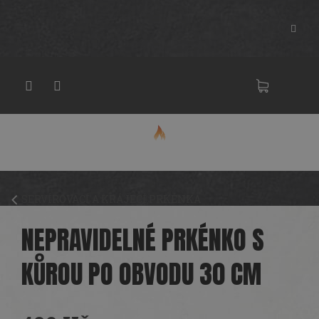
Přejít
na
obsah
NÁKU
KOŠÍK
SERVÍROVACÍ A KRÁJECÍ PRKÉNKA
NEPRAVIDELNÉ PRKÉNKO S
KŮROU PO OBVODU 30 CM