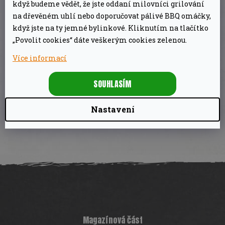
když budeme vědět, že jste oddaní milovníci grilování
na dřevěném uhlí nebo doporučovat pálivé BBQ omáčky,
Ekologická výroba šetrná k přírodě. Dřevo se
když jste na ty jemné bylinkové. Kliknutím na tlačítko
získává z kořenů olivovníku. Velmi odolný
„Povolit cookies“ dáte veškerým cookies zelenou.
materiál s dlouhou životností. Vyrobeno ručně,
Více informací
bez chemických přísad a lakování, ošetřeno
olivovým olejem. Každý kus je originál s
SOUHLASÍM
jedinečnou kresbou dřeva.
Nastavení
Rozměr: Délka cca 30 cm.
Z
á
p
a
t
í
Magazínová část