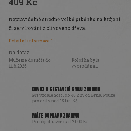
409 Kč
Měrná
cena:
Nepravidelné středně velké prkénko na krájení
či servírování z olivového dřeva.
Detailní informace
Na dotaz
Můžeme doručit do:
Položka byla
11.8.2026
vyprodána…
DOVOZ A SESTAVENÍ GRILU ZDARMA
Při vzdálenosti do 40 km od Brna. Pouze
pro grily nad 15 tis. Kč.
MÁTE DOPRAVU ZDARMA
Při objednávce nad 2 000 Kč