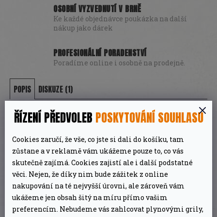
OSOBNÍ VYZVEDNUTÍ V BRNĚ
Ke každé objednávce poukázka na další
nákup jako dárek
PROFESIONÁLNÍ PORADENSTVÍ
Poradíme online i osobně na prodejně.
POPIS
DISKUZE (1)
ŘÍZENÍ PŘEDVOLEB
POSKYTOVÁNÍ SOUHLASU
DETAILNÍ POPIS PRODUKTU
Cookies zaručí, že vše, co jste si dali do košíku, tam
zůstane a v reklamě vám ukážeme pouze to, co vás
Prkénko má přírodní nepravidelný tvar a na
skutečně zajímá. Cookies zajistí ale i další podstatné
okrajích může mít zbytky kůry, poslouží skvěle
věci. Nejen, že díky nim bude zážitek z online
jako solitér při servírování i dekorace v
nakupování na té nejvyšší úrovni, ale zároveň vám
kuchyni. Snadná údržba. Vyřezáno z jednoho
ukážeme jen obsah šitý na míru přímo vašim
preferencím. Nebudeme vás zahlcovat plynovými grily,
kusu dřeva.