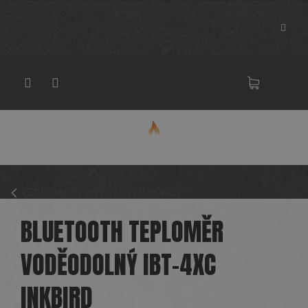
Přejít
na
obsah
NÁKU
KOŠÍK
TEPLOMĚRY A TEPLOTNÍ SONDY
BLUETOOTH TEPLOMĚR
VODĚODOLNÝ IBT-4XC
INKBIRD