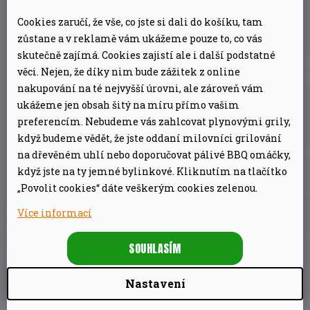
nemusíte utrácet další peníze za výměnu
Cookies zaručí, že vše, co jste si dali do košíku, tam
baterií. Menší výdaje pro delší životnost baterie
zůstane a v reklamě vám ukážeme pouze to, co vás
a delší dobu používání. Upozornění: nabíjení je
skutečně zajímá. Cookies zajistí ale i další podstatné
během používání zakázáno.
věci. Nejen, že díky nim bude zážitek z online
nakupování na té nejvyšší úrovni, ale zároveň vám
Vysoká přesnost teploty:
teplotní přesnost je
ukážeme jen obsah šitý na míru přímo vašim
preferencím. Nebudeme vás zahlcovat plynovými grily,
až ±1°C. Není třeba se obávat, že náš pokrm bude
když budeme vědět, že jste oddaní milovníci grilování
převařený nebo nedopečený.
na dřevěném uhlí nebo doporučovat pálivé BBQ omáčky,
Video
když jste na ty jemné bylinkové. Kliknutím na tlačítko
„Povolit cookies“ dáte veškerým cookies zelenou.
Více informací
SOUHLASÍM
Nastavení