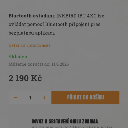
Bluetooth ovládání:
INKBIRD IBT-4XC lze
ovládat pomocí Bluetooth připojení přes
bezplatnou aplikaci.
Detailní informace
Skladem
Můžeme doručit do:
11.8.2026
2 190 Kč
Měrná
cena:
PŘIDAT DO KOŠÍKU
DOVOZ A SESTAVENÍ GRILU ZDARMA
Při vzdálenosti do 40 km od Brna. Pouze