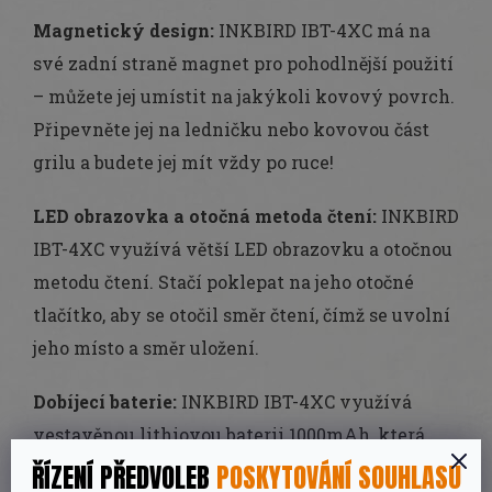
Magnetický design:
INKBIRD IBT-4XC má na
své zadní straně magnet pro pohodlnější použití
– můžete jej umístit na jakýkoli kovový povrch.
Připevněte jej na ledničku nebo kovovou část
grilu a budete jej mít vždy po ruce!
LED obrazovka a otočná metoda čtení:
INKBIRD
IBT-4XC využívá větší LED obrazovku a otočnou
metodu čtení. Stačí poklepat na jeho otočné
tlačítko, aby se otočil směr čtení, čímž se uvolní
jeho místo a směr uložení.
Dobíjecí baterie:
INKBIRD IBT-4XC využívá
vestavěnou lithiovou baterii 1000mAh, která
vydrží asi 60 hodin při plném nabití. Už
ŘÍZENÍ PŘEDVOLEB
POSKYTOVÁNÍ SOUHLASU