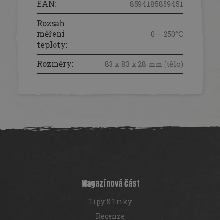
EAN
:
8594185859451
Rozsah
měření
0 – 250°C
teploty
:
Rozměry
:
83 x 83 x 28 mm (tělo)
Z
á
p
a
t
í
Magazínová část
Tipy & Triky
Recenze